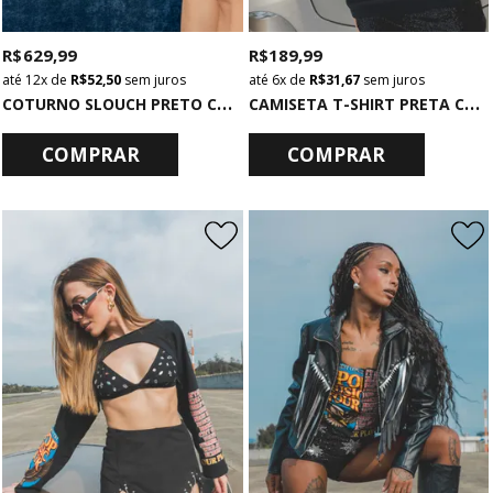
R$ 629,99
R$ 189,99
12x
de
R$ 52,50
sem juros
6x
de
R$ 31,67
sem juros
C
OTURNO SLOUCH PRETO COM FIVELA
C
AMISETA T-SHIRT PRETA COM MANGA DE RENDA WORLD
COMPRAR
COMPRAR