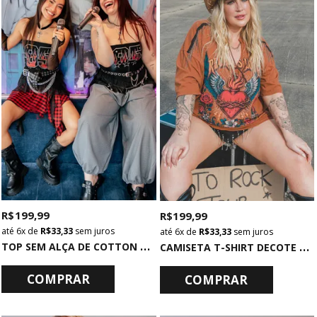
R$ 199,99
R$ 199,99
6x
de
R$ 33,33
sem juros
6x
de
R$ 33,33
sem juros
T
OP SEM ALÇA DE COTTON PRETO COM BABADOS DE TULE
C
AMISETA T-SHIRT DECOTE V COM FRANJAS MARROM RECKLESS
COMPRAR
COMPRAR