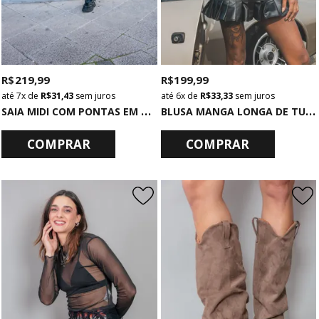
R$ 219,99
R$ 199,99
7x
de
R$ 31,43
sem juros
6x
de
R$ 33,33
sem juros
S
AIA MIDI COM PONTAS EM TULE XADREZ
B
LUSA MANGA LONGA DE TULE PRETO COM PEDRARIAS
COMPRAR
COMPRAR