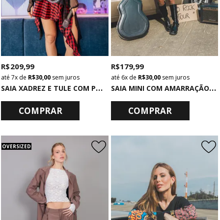
R$ 209,99
R$ 179,99
7x
de
R$ 30,00
sem juros
6x
de
R$ 30,00
sem juros
S
AIA XADREZ E TULE COM PONTAS
S
AIA MINI COM AMARRAÇÃO DE PAETÊ PRETO
COMPRAR
COMPRAR
OVERSIZED