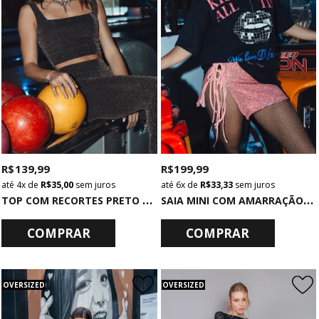
R$ 139,99
R$ 199,99
4x
de
R$ 35,00
sem juros
6x
de
R$ 33,33
sem juros
T
OP COM RECORTES PRETO COM LUREX MULTICOLORIDOS
S
AIA MINI COM AMARRAÇÃO DE PAETÊ ROSA
COMPRAR
COMPRAR
OVERSIZED
OVERSIZED