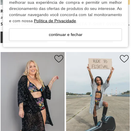
melhorar sua experiência de compra e permitir um melhor
direcionamento das ofertas de produtos do seu interesse. Ao
R$ 199,99
R$ 169,99
continuar navegando você concorda com tal monitoramento
6x
de
R$ 33,33
sem juros
5x
de
R$ 34,00
sem juros
e com nossa
Política de Privacidade
.
S
AIA CINTURA MÉDIA DE COTELÊ MARROM
C
AMISETA T-SHIRT OVERSIZED PRETA KISS AL THE TIME
continuar e fechar
COMPRAR
COMPRAR