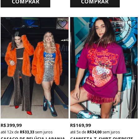
COMPRAR
COMPRAR
R$ 399,99
R$ 169,99
12x
de
R$ 33,33
sem juros
5x
de
R$ 34,00
sem juros
C
AMISETA T-SHIRT OVERSIZED STRAWBERRY
CASACO DE PELÚCIA LARANJA