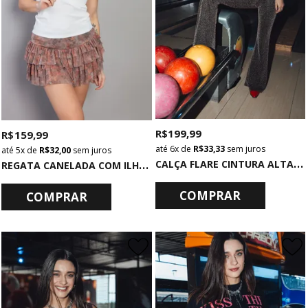
R$ 199,99
R$ 159,99
6x
de
R$ 33,33
sem juros
5x
de
R$ 32,00
sem juros
C
ALÇA FLARE CINTURA ALTA PRETA COM LUREX MULTICOLORIDO
R
EGATA CANELADA COM ILHOSES OFF WHITE ROCK
COMPRAR
COMPRAR