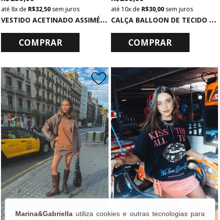
8x
de
R$ 32,50
sem juros
10x
de
R$ 30,00
sem juros
V
ESTIDO ACETINADO ASSIMÉTRICO DE ALCINHA COM RENDA PRETO
C
ALÇA BALLOON DE TECIDO COM BOLSOS CAQUI
COMPRAR
COMPRAR
Marina&Gabriella
utiliza cookies e outras tecnologias para