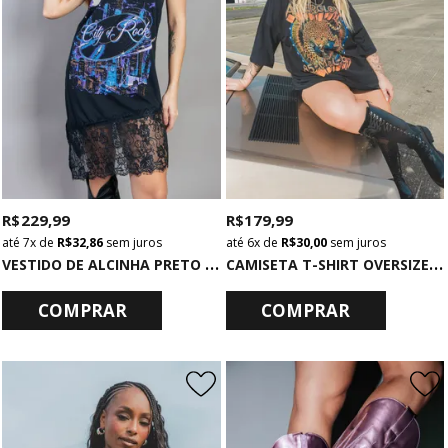
R$ 229,99
R$ 179,99
7x
de
R$ 32,86
sem juros
6x
de
R$ 30,00
sem juros
V
ESTIDO DE ALCINHA PRETO COM RENDA CITY OF ROCK
C
AMISETA T-SHIRT OVERSIZED ESTONADA PRETA AFTERGLOW
COMPRAR
COMPRAR