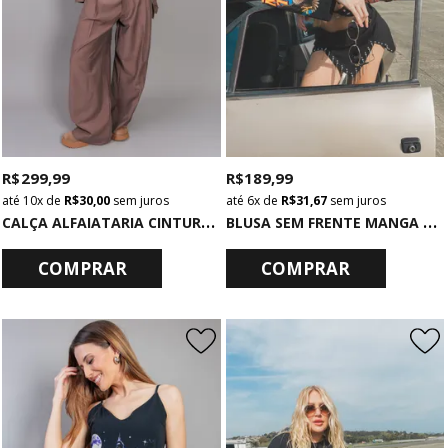
R$ 299,99
R$ 189,99
10x
de
R$ 30,00
sem juros
6x
de
R$ 31,67
sem juros
C
ALÇA ALFAIATARIA CINTURA BAIXA MARROM
B
LUSA SEM FRENTE MANGA LONGA PRETA K-POP
COMPRAR
COMPRAR