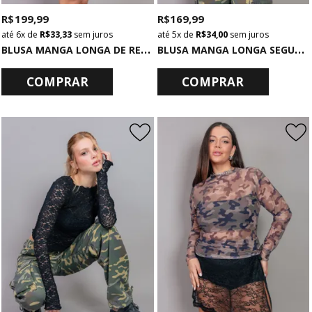
R$ 199,99
R$ 169,99
6x
de
R$ 33,33
sem juros
5x
de
R$ 34,00
sem juros
B
LUSA MANGA LONGA DE RENDA COM AMARRAÇÃO
B
LUSA MANGA LONGA SEGUNDA PELE OFF WHITE DE RENDA
COMPRAR
COMPRAR