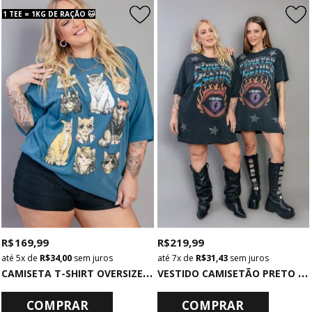
1 TEE = 1KG DE RAÇÃO 🐱
R$ 169,99
R$ 219,99
5x
de
R$ 34,00
sem juros
7x
de
R$ 31,43
sem juros
C
AMISETA T-SHIRT OVERSIZED AZUL ROCK CATS
V
ESTIDO CAMISETÃO PRETO COM APLIQUES FOREVER
COMPRAR
COMPRAR