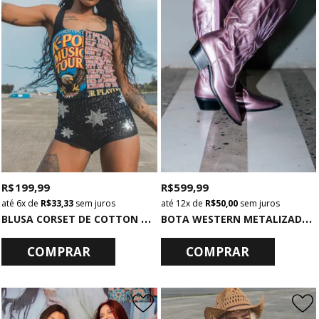
R$ 199,99
R$ 599,99
6x
de
R$ 33,33
sem juros
12x
de
R$ 50,00
sem juros
B
LUSA CORSET DE COTTON PRETA K-POP
B
OTA WESTERN METALIZADA ROSA CLARO
COMPRAR
COMPRAR