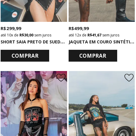
R$ 299,99
R$ 499,99
10x
de
R$ 30,00
sem juros
12x
de
R$ 41,67
sem juros
S
HORT SAIA PRETO DE SUEDE COM METAIS FRENTE
J
AQUETA EM COURO SINTÉTICO COM FRANJAS
COMPRAR
COMPRAR