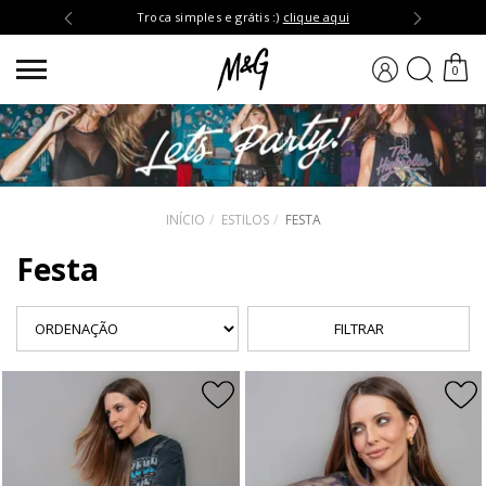
udeste /
peças sem
Troca simples e grátis :)
clique aqui
BUSCA
0
INÍCIO
ESTILOS
FESTA
Festa
FILTRAR