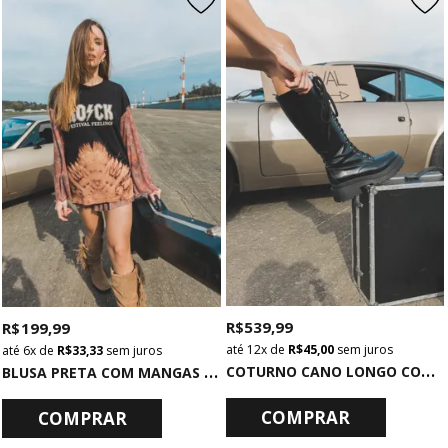
R$ 539,99
R$ 199,99
12x
de
R$ 45,00
sem juros
6x
de
R$ 33,33
sem juros
C
OTURNO CANO LONGO COM CADARÇO PRETO
B
LUSA PRETA COM MANGAS AMPLAS EM TULE ROCK
COMPRAR
COMPRAR