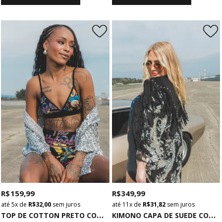
R$ 159,99
R$ 349,99
5x
de
R$ 32,00
sem juros
11x
de
R$ 31,82
sem juros
T
OP DE COTTON PRETO COM ESTAMPA ROCK
K
IMONO CAPA DE SUEDE COM TACHAS E FRANJAS PRETO