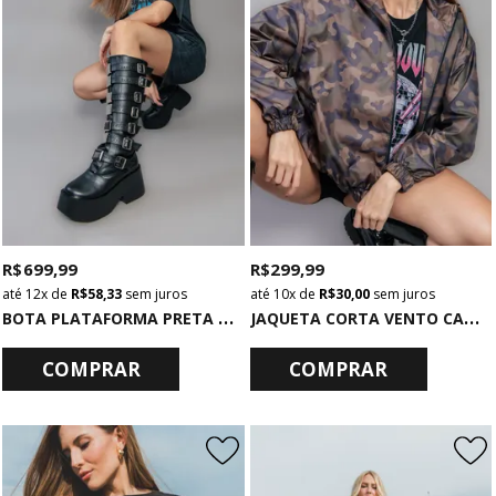
R$ 699,99
R$ 299,99
12x
de
R$ 58,33
sem juros
10x
de
R$ 30,00
sem juros
B
OTA PLATAFORMA PRETA COM METAIS
J
AQUETA CORTA VENTO CAMUFLADA
COMPRAR
COMPRAR