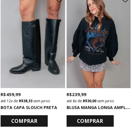
R$ 459,99
R$ 239,99
12x
de
R$ 38,33
sem juros
8x
de
R$ 30,00
sem juros
B
LUSA MANGA LONGA AMPLA PRETA GLOWGETTER
BOTA CAPA SLOUCH PRETA
COMPRAR
COMPRAR