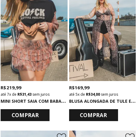
R$ 219,99
R$ 169,99
7x
de
R$ 31,43
sem juros
5x
de
R$ 34,00
sem juros
M
INI SHORT SAIA COM BABADOS DE TULE ESTAMPADO
B
LUSA ALONGADA DE TULE ESTAMPADO
COMPRAR
COMPRAR