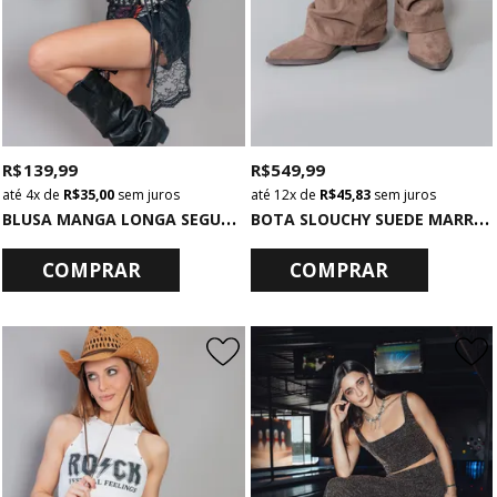
R$ 139,99
R$ 549,99
4x
de
R$ 35,00
sem juros
12x
de
R$ 45,83
sem juros
B
LUSA MANGA LONGA SEGUNDA PELE DE TULE PRETO
B
OTA SLOUCHY SUEDE MARROM
COMPRAR
COMPRAR