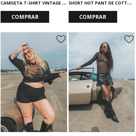
C
AMISETA T-SHIRT VINTAGE PRETA K-POP POWER
S
HORT HOT PANT DE COTTON PRETO HIGHROLLER
COMPRAR
COMPRAR