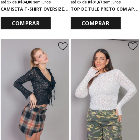
5x
de
R$ 34,00
sem juros
6x
de
R$ 31,67
sem juros
C
AMISETA T-SHIRT OVERSIZED MARROM ROCK DOGS
T
OP DE TULE PRETO COM APLIQUES E PINGENTES
COMPRAR
COMPRAR