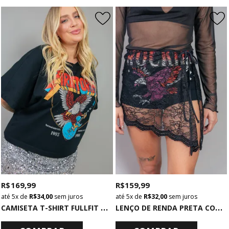
R$ 169,99
R$ 159,99
5x
de
R$ 34,00
sem juros
5x
de
R$ 32,00
sem juros
C
AMISETA T-SHIRT FULLFIT PRETA FIRESTORM
L
ENÇO DE RENDA PRETA COM BARRA DE VELUDO