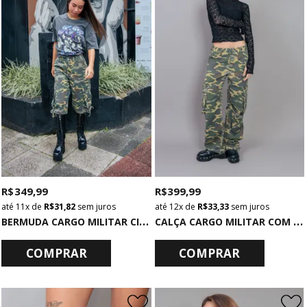
R$ 349,99
R$ 399,99
11x
de
R$ 31,82
sem juros
12x
de
R$ 33,33
sem juros
B
ERMUDA CARGO MILITAR CINTURA MÉDIA CAMUFLADA
C
ALÇA CARGO MILITAR COM BOLSOS CAMUFLADA
COMPRAR
COMPRAR