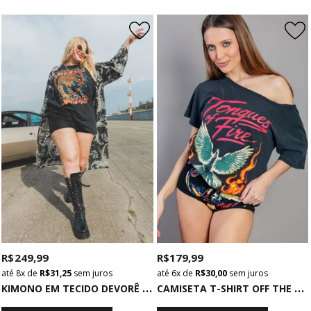
R$ 249,99
R$ 179,99
8x
de
R$ 31,25
sem juros
6x
de
R$ 30,00
sem juros
K
IMONO EM TECIDO DEVORÊ ESTAMPADO PAISLEY
C
AMISETA T-SHIRT OFF THE SHOULDER CHUMBO TONGUES