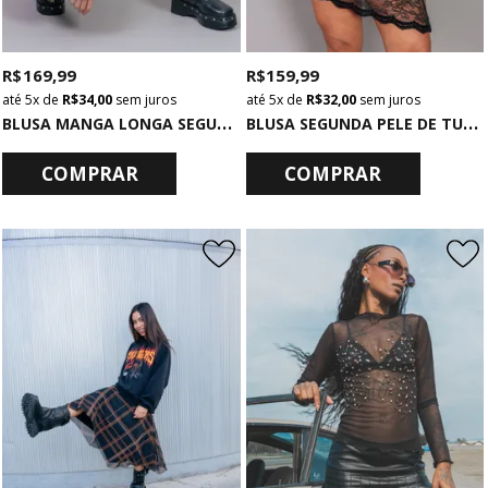
R$ 169,99
R$ 159,99
5x
de
R$ 34,00
sem juros
5x
de
R$ 32,00
sem juros
B
LUSA MANGA LONGA SEGUNDA PELE PRETA DE RENDA
B
LUSA SEGUNDA PELE DE TULE CAMUFLADA
COMPRAR
COMPRAR