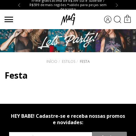
Frete grátis acima de R$399 Sul e Sudeste /
R$599 demais regiões *válido para peças sem
Troc
desconto
BUSCA
0
INÍCIO
ESTILOS
FESTA
Festa
HEY BABE! Cadastre-se e receba nossas promos
e novidades:
Newsletter