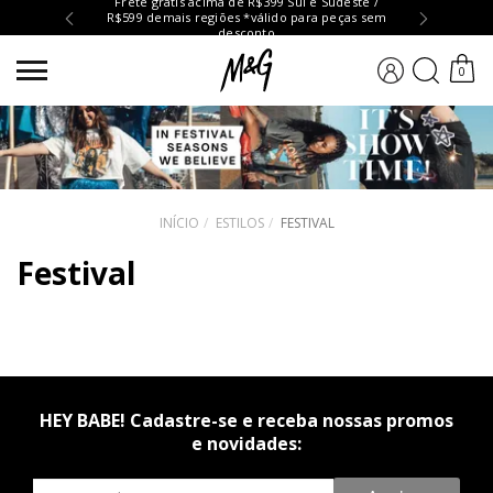
Frete grátis acima de R$399 Sul e Sudeste /
R$599 demais regiões *válido para peças sem
Troc
desconto
BUSCA
0
INÍCIO
ESTILOS
FESTIVAL
Festival
HEY BABE! Cadastre-se e receba nossas promos
e novidades:
Newsletter