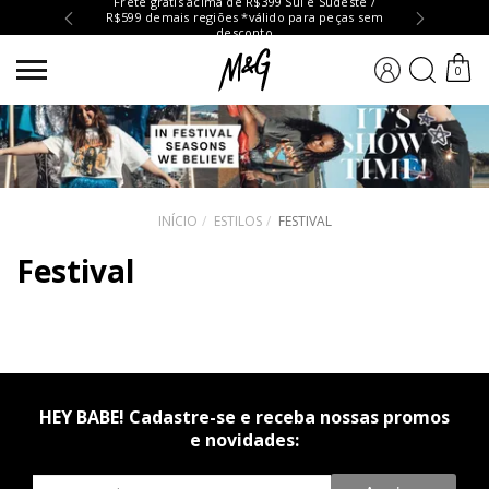
Frete grátis acima de R$399 Sul e Sudeste /
R$599 demais regiões *válido para peças sem
Troc
desconto
BUSCA
0
INÍCIO
ESTILOS
FESTIVAL
Festival
HEY BABE! Cadastre-se e receba nossas promos
e novidades:
Newsletter