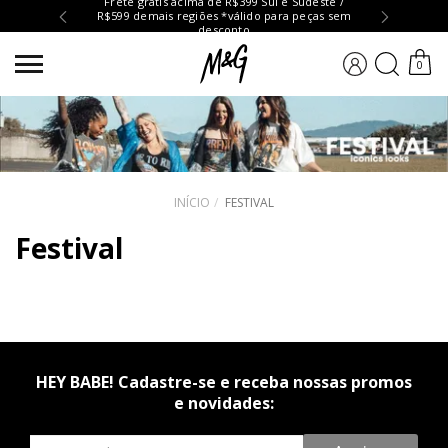
Frete grátis acima de R$399 Sul e Sudeste /
R$599 demais regiões *válido para peças sem
Troc
desconto
BUSCA
0
INÍCIO
FESTIVAL
Festival
HEY BABE! Cadastre-se e receba nossas promos
e novidades:
Newsletter