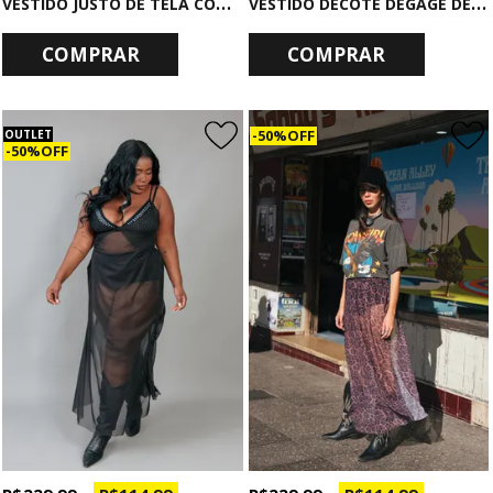
V
ESTIDO JUSTO DE TELA COM BRILHO
V
ESTIDO DECOTE DEGAGÊ DE PAETÊ PRATA
COMPRAR
COMPRAR
50% OFF
OUTLET
50% OFF