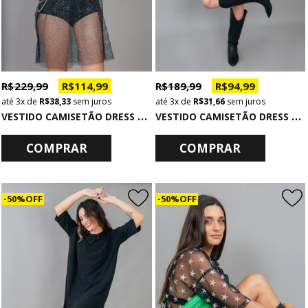
R$ 229,99
R$ 114,99
R$ 189,99
R$ 94,99
3x
de
R$ 38,33
sem juros
3x
de
R$ 31,66
sem juros
V
ESTIDO CAMISETÃO DRESS TELA PRETA COM BRILHO
V
ESTIDO CAMISETÃO DRESS PRETO COM PLUMAS THOUSAND
COMPRAR
COMPRAR
50% OFF
50% OFF