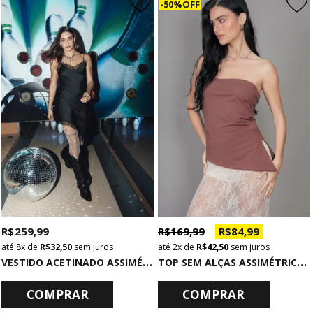
50% OFF
R$ 259,99
R$ 169,99
R$ 84,99
8x
de
R$ 32,50
sem juros
2x
de
R$ 42,50
sem juros
V
ESTIDO ACETINADO ASSIMÉTRICO DE ALCINHA COM RENDA PRETO
T
OP SEM ALÇAS ASSIMÉTRICO COM ABERTURA MARROM
COMPRAR
COMPRAR