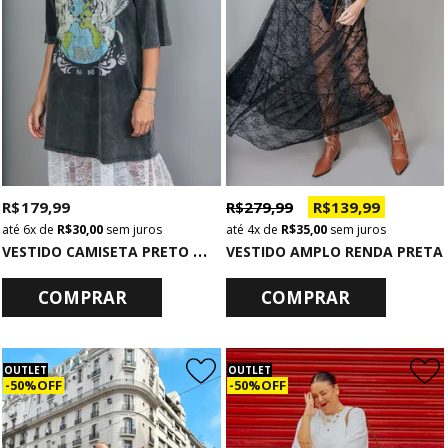
R$ 179,99
R$ 279,99
R$ 139,99
6x
de
R$ 30,00
sem juros
4x
de
R$ 35,00
sem juros
V
ESTIDO CAMISETA PRETO MARMORIZADO LOST RIDER
VESTIDO AMPLO RENDA PRETA
COMPRAR
COMPRAR
OUTLET
OUTLET
50% OFF
50% OFF