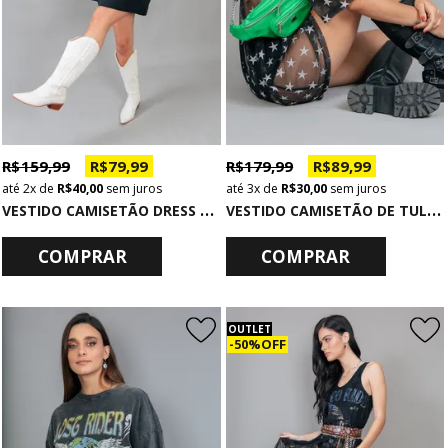
R$ 159,99
R$ 79,99
R$ 179,99
R$ 89,99
2x
de
R$ 40,00
sem juros
3x
de
R$ 30,00
sem juros
V
ESTIDO CAMISETÃO DRESS BÁSICO PRETO
V
ESTIDO CAMISETÃO DE TULE PRETO COM ESTRELAS GLITTER PRATA
COMPRAR
COMPRAR
OUTLET
50% OFF