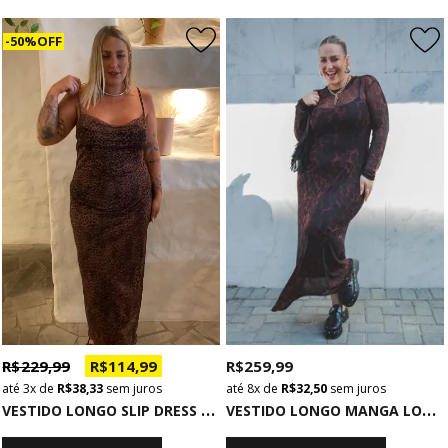
50% OFF
R$ 259,99
R$ 229,99
R$ 114,99
8x
de
R$ 32,50
sem juros
3x
de
R$ 38,33
sem juros
V
ESTIDO LONGO MANGA LONGA DE TULE ESTAMPADO ONÇA
V
ESTIDO LONGO SLIP DRESS TULE DE ONCINHA