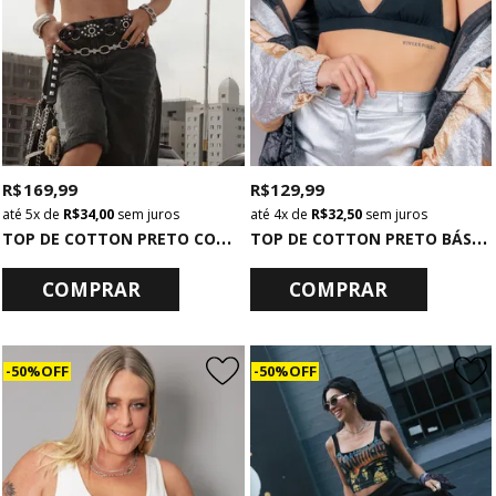
R$ 169,99
R$ 129,99
5x
de
R$ 34,00
sem juros
4x
de
R$ 32,50
sem juros
T
OP DE COTTON PRETO COM APLIQUE TACHAS
T
OP DE COTTON PRETO BÁSICO
COMPRAR
COMPRAR
50% OFF
50% OFF