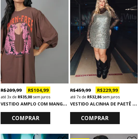
R$ 209,99
R$ 104,99
R$ 459,99
R$ 229,99
3x
de
R$ 35,00
sem juros
7x
de
R$ 32,86
sem juros
V
ESTIDO AMPLO COM MANGA BUFANTE BORN FREE
V
ESTIDO ALCINHA DE PAETÊ PRATA GLOW
COMPRAR
COMPRAR