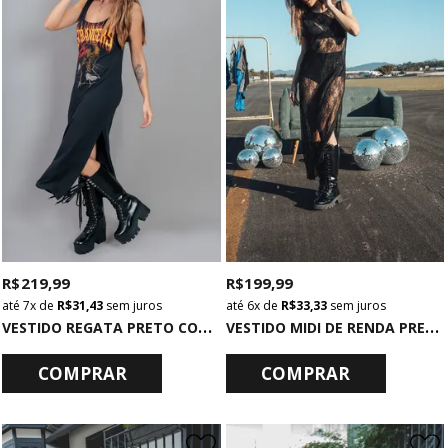
R$ 219,99
R$ 199,99
7x
de
R$ 31,43
sem juros
6x
de
R$ 33,33
sem juros
V
ESTIDO REGATA PRETO COM RACHAS STRANGERS
V
ESTIDO MIDI DE RENDA PRETA COM RACHA
COMPRAR
COMPRAR