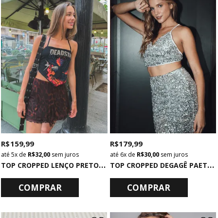
R$ 159,99
R$ 179,99
5x
de
R$ 32,00
sem juros
6x
de
R$ 30,00
sem juros
T
OP CROPPED LENÇO PRETO DEADSTAR
T
OP CROPPED DEGAGÊ PAETÊ PRATA
COMPRAR
COMPRAR