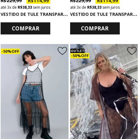
R$ 229,99
R$ 114,99
R$ 229,99
R$ 114,99
3x
de
R$ 38,33
sem juros
3x
de
R$ 38,33
sem juros
V
ESTIDO DE TULE TRANSPARENTE PRETO
V
ESTIDO DE TULE TRANSPARENTE ONÇA NEW COM FUNDO ROSA
COMPRAR
COMPRAR
50% OFF
OUTLET
50% OFF