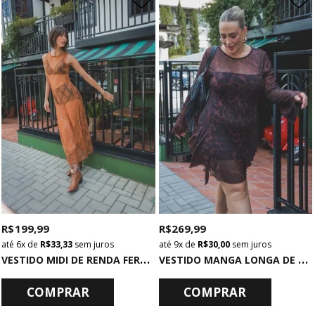
R$ 199,99
R$ 269,99
6x
de
R$ 33,33
sem juros
9x
de
R$ 30,00
sem juros
V
ESTIDO MIDI DE RENDA FERRUGEM COM RACHA
V
ESTIDO MANGA LONGA DE TULE ONCINHA
COMPRAR
COMPRAR