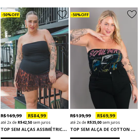
50% OFF
50% OFF
R$ 169,99
R$ 84,99
R$ 139,99
R$ 69,99
2x
de
R$ 42,50
sem juros
2x
de
R$ 35,00
sem juros
T
OP SEM ALÇAS ASSIMÉTRICO COM ABERTURA PRETO
T
OP SEM ALÇA DE COTTON PRETO SOUL MATE