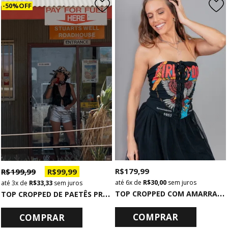
50% OFF
R$ 179,99
R$ 199,99
R$ 99,99
6x
de
R$ 30,00
sem juros
3x
de
R$ 33,33
sem juros
T
OP CROPPED COM AMARRAÇÃO FRENTE PRETO FIRESTORM
T
OP CROPPED DE PAETÊS PRETO COM AMARRAÇÃO
COMPRAR
COMPRAR