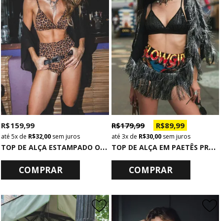
R$ 159,99
R$ 179,99
R$ 89,99
5x
de
R$ 32,00
sem juros
3x
de
R$ 30,00
sem juros
T
OP DE ALÇA ESTAMPADO ONCINHA
T
OP DE ALÇA EM PAETÊS PRETO COM REGULAGEM
COMPRAR
COMPRAR