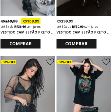
R$ 219,99
R$ 109,99
R$ 299,99
3x
de
R$ 36,66
sem juros
10x
de
R$ 30,00
sem juros
V
ESTIDO CAMISETÃO PRETO COM MANGAS DE PAETÊ THRILLING
V
ESTIDO CAMISETÃO PRETO COM MANGAS BUFANTES DE PAETÊ DISCO
COMPRAR
COMPRAR
50% OFF
50% OFF