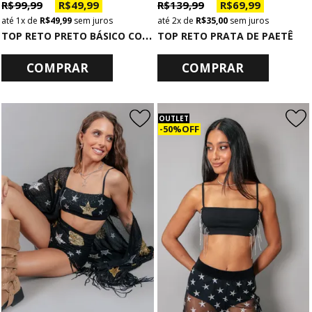
R$ 99,99
R$ 49,99
R$ 139,99
R$ 69,99
1x
de
R$ 49,99
sem juros
2x
de
R$ 35,00
sem juros
T
OP RETO PRETO BÁSICO COM ALCINHA
TOP RETO PRATA DE PAETÊ
COMPRAR
COMPRAR
OUTLET
50% OFF