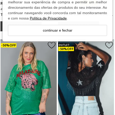
melhorar sua experiência de compra e permitir um melhor
R$ 219,99
R$ 149,99
R$ 74,99
direcionamento das ofertas de produtos do seu interesse. Ao
7x
de
R$ 31,43
sem juros
2x
de
R$ 37,50
sem juros
T
-SHIRT VINTAGE PRETA DECOTE V COM CORRENTES EAGLE
T
-SHIRT VINTAGE DECOTE V BÁSICA ESTONADA
continuar navegando você concorda com tal monitoramento
e com nossa
Política de Privacidade
.
COMPRAR
COMPRAR
continuar e fechar
50% OFF
OUTLET
50% OFF