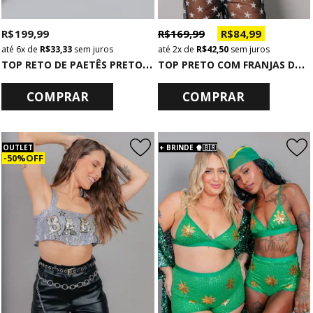
R$ 199,99
R$ 169,99
R$ 84,99
6x
de
R$ 33,33
sem juros
2x
de
R$ 42,50
sem juros
T
OP RETO DE PAETÊS PRETO BORDADO
T
OP PRETO COM FRANJAS DE METAL
COMPRAR
COMPRAR
OUTLET
+ BRINDE 🍿🇧🇷
50% OFF