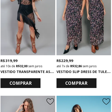
R$ 319,99
R$ 229,99
10x
de
R$ 32,00
sem juros
7x
de
R$ 32,86
sem juros
V
ESTIDO TRANSPARENTE ASSIMÉTRICO COM FRANJAS PRETO
V
ESTIDO SLIP DRESS DE TULE ESTAMPADO GYPSY
COMPRAR
COMPRAR