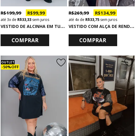
R$ 199,99
R$ 99,99
R$ 269,99
R$ 134,99
3x
de
R$ 33,33
sem juros
4x
de
R$ 33,75
sem juros
V
ESTIDO DE ALCINHA EM TULE PRETO COM ESTRELINHAS PEQUENAS
V
ESTIDO COM ALÇA DE RENDA PRETO COM BODY
COMPRAR
COMPRAR
OUTLET
50% OFF