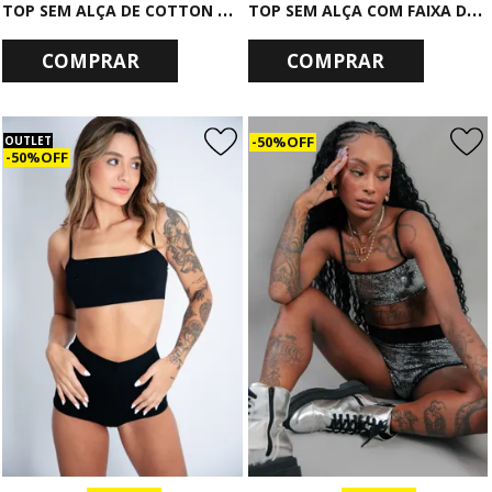
T
OP SEM ALÇA DE COTTON PRETO LOST RIDER
T
OP SEM ALÇA COM FAIXA DE TULE ANIMAL PRINT PRETO E BRANCO
COMPRAR
COMPRAR
50% OFF
OUTLET
50% OFF