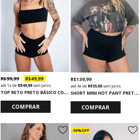
R$ 99,99
R$ 49,99
R$ 139,99
1x
de
R$ 49,99
sem juros
4x
de
R$ 35,00
sem juros
T
OP RETO PRETO BÁSICO COM ALCINHA
S
HORT MINI HOT PANT PRETO BÁSICO
COMPRAR
COMPRAR
50% OFF