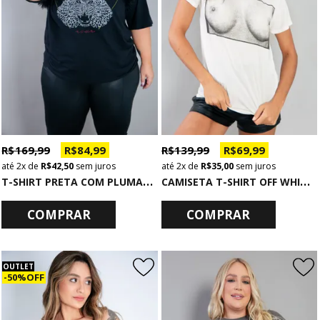
R$ 169,99
R$ 84,99
R$ 139,99
R$ 69,99
2x
de
R$ 42,50
sem juros
2x
de
R$ 35,00
sem juros
T
-SHIRT PRETA COM PLUMAS DEAFENING
C
AMISETA T-SHIRT OFF WHITE BOOBS
COMPRAR
COMPRAR
OUTLET
50% OFF