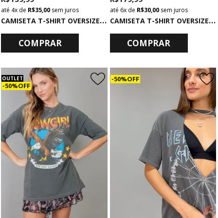
4x
de
R$ 35,00
sem juros
6x
de
R$ 30,00
sem juros
C
AMISETA T-SHIRT OVERSIZED PRETA BÁSICA
C
AMISETA T-SHIRT OVERSIZED CINZA ROCK N GUNS
COMPRAR
COMPRAR
50% OFF
OUTLET
50% OFF