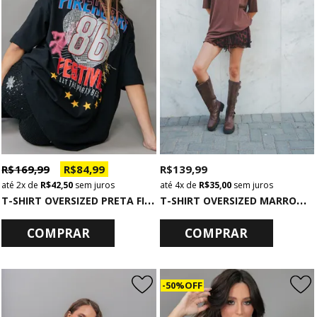
R$ 169,99
R$ 84,99
R$ 139,99
2x
de
R$ 42,50
sem juros
4x
de
R$ 35,00
sem juros
T
-SHIRT OVERSIZED PRETA FIREHEART
T
-SHIRT OVERSIZED MARROM LISA BÁSICA
COMPRAR
COMPRAR
50% OFF