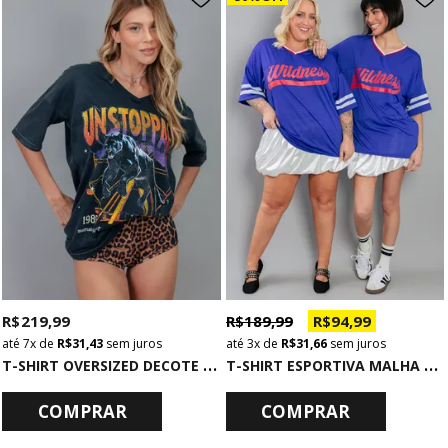
R$ 219,99
R$ 189,99
R$ 94,99
7x
de
R$ 31,43
sem juros
3x
de
R$ 31,66
sem juros
T
-SHIRT OVERSIZED DECOTE V PRETO UNSTOPPABLE
T
-SHIRT ESPORTIVA MALHA FIT AZUL WILDNESS
COMPRAR
COMPRAR