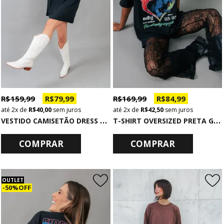
R$ 159,99
R$ 79,99
R$ 169,99
R$ 84,99
2x
de
R$ 40,00
sem juros
2x
de
R$ 42,50
sem juros
V
ESTIDO CAMISETÃO DRESS BÁSICO PRETO
T
-SHIRT OVERSIZED PRETA GLOWGETTER
COMPRAR
COMPRAR
OUTLET
50% OFF