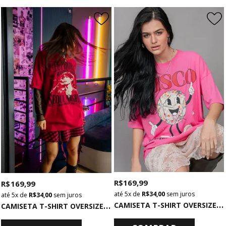
R$ 169,99
R$ 169,99
5x
de
R$ 34,00
sem juros
5x
de
R$ 34,00
sem juros
C
AMISETA T-SHIRT OVERSIZED ROSA DISCO
C
AMISETA T-SHIRT OVERSIZED VERMELHA EUPHORIA