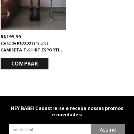
R$ 199,99
6x
de
R$ 33,33
sem juros
C
AMISETA T-SHIRT ESPORTIVA BRASIL DECOTE V
COMPRAR
HEY BABE! Cadastre-se e receba nossas promos
e novidades:
Newsletter
Assine