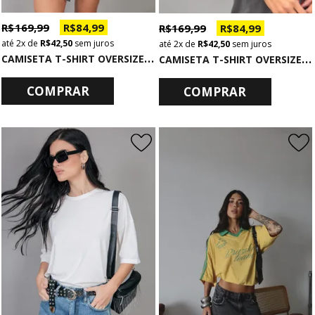
R$ 169,99
R$ 84,99
R$ 169,99
R$ 84,99
2x
de
R$ 42,50
sem juros
2x
de
R$ 42,50
sem juros
C
AMISETA T-SHIRT OVERSIZED CHUMBO GLOWGIRL
C
AMISETA T-SHIRT OVERSIZED CHUMBO COM DECOTE NEVER GIVE UP
COMPRAR
COMPRAR