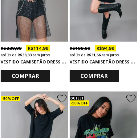
R$ 229,99
R$ 114,99
R$ 189,99
R$ 94,99
3x
de
R$ 38,33
sem juros
3x
de
R$ 31,66
sem juros
V
ESTIDO CAMISETÃO DRESS TELA PRETA COM BRILHO
V
ESTIDO CAMISETÃO DRESS PRETO COM PLUMAS THOUSAND
COMPRAR
COMPRAR
50% OFF
OUTLET
50% OFF