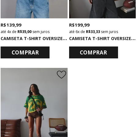
R$ 139,99
R$ 199,99
4x
de
R$ 35,00
sem juros
6x
de
R$ 33,33
sem juros
C
AMISETA T-SHIRT OVERSIZED BÁSICA OFF WHITE
C
AMISETA T-SHIRT OVERSIZED AMARELA COM GOLA BRAZILIAN TEAM
COMPRAR
COMPRAR