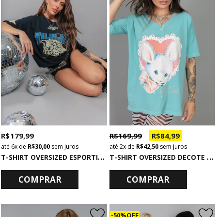
R$ 179,99
R$ 169,99
R$ 84,99
6x
de
R$ 30,00
sem juros
2x
de
R$ 42,50
sem juros
T
-SHIRT OVERSIZED ESPORTIVA WILDCATS
T
-SHIRT OVERSIZED DECOTE V VERDE EASTER
COMPRAR
COMPRAR
50% OFF