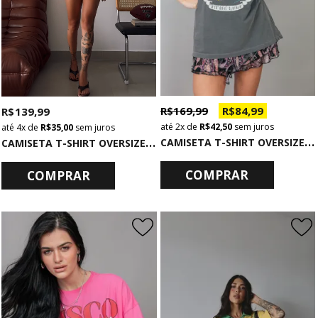
R$ 169,99
R$ 84,99
R$ 139,99
2x
de
R$ 42,50
sem juros
4x
de
R$ 35,00
sem juros
C
AMISETA T-SHIRT OVERSIZED CHUMBO GLOWGIRL
C
AMISETA T-SHIRT OVERSIZED BÁSICA OFF WHITE
COMPRAR
COMPRAR