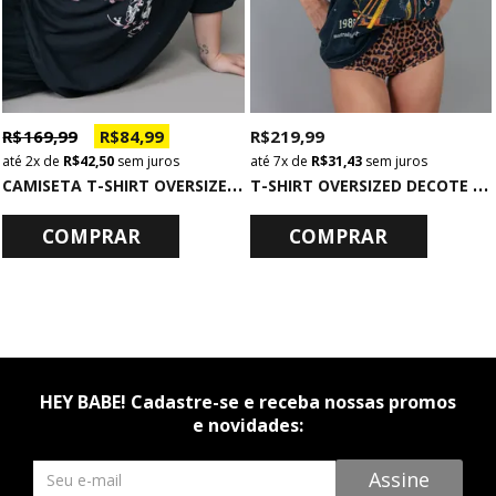
R$ 169,99
R$ 84,99
R$ 219,99
2x
de
R$ 42,50
sem juros
7x
de
R$ 31,43
sem juros
C
AMISETA T-SHIRT OVERSIZED PRETA SPOOKY
T
-SHIRT OVERSIZED DECOTE V PRETO UNSTOPPABLE
COMPRAR
COMPRAR
HEY BABE! Cadastre-se e receba nossas promos
e novidades:
Newsletter
Assine