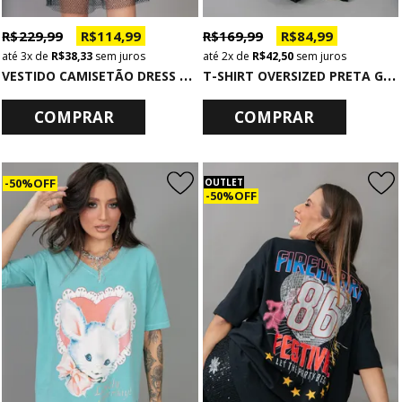
R$ 229,99
R$ 114,99
R$ 169,99
R$ 84,99
3x
de
R$ 38,33
sem juros
2x
de
R$ 42,50
sem juros
V
ESTIDO CAMISETÃO DRESS TELA PRETA COM BRILHO
T
-SHIRT OVERSIZED PRETA GLOWGETTER
COMPRAR
COMPRAR
50% OFF
OUTLET
50% OFF