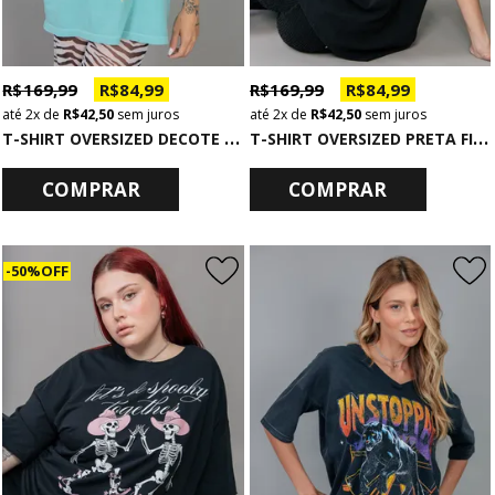
R$ 169,99
R$ 84,99
R$ 169,99
R$ 84,99
2x
de
R$ 42,50
sem juros
2x
de
R$ 42,50
sem juros
T
-SHIRT OVERSIZED DECOTE V VERDE EASTER
T
-SHIRT OVERSIZED PRETA FIREHEART
COMPRAR
COMPRAR
50% OFF