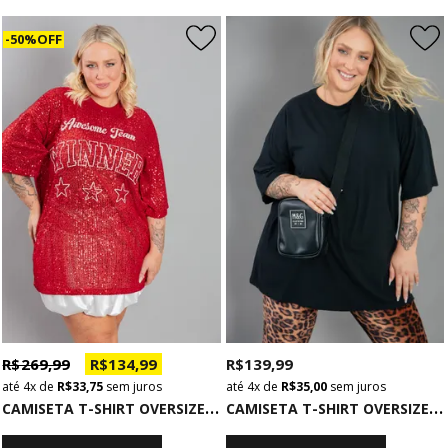
50% OFF
R$ 269,99
R$ 134,99
R$ 139,99
4x
de
R$ 33,75
sem juros
4x
de
R$ 35,00
sem juros
C
AMISETA T-SHIRT OVERSIZED DE PAETÊ VERMELHO WINNER
C
AMISETA T-SHIRT OVERSIZED PRETA BÁSICA