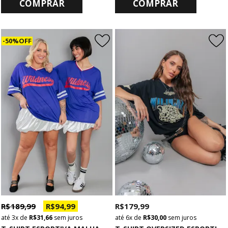
COMPRAR
COMPRAR
50% OFF
R$ 189,99
R$ 94,99
R$ 179,99
3x
de
R$ 31,66
sem juros
6x
de
R$ 30,00
sem juros
T
-SHIRT ESPORTIVA MALHA FIT AZUL WILDNESS
T
-SHIRT OVERSIZED ESPORTIVA WILDCATS