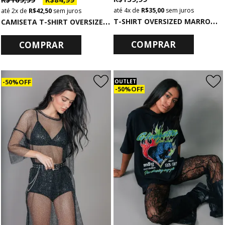
4x
de
R$ 35,00
sem juros
2x
de
R$ 42,50
sem juros
T
-SHIRT OVERSIZED MARROM LISA BÁSICA
C
AMISETA T-SHIRT OVERSIZED CHUMBO COM DECOTE NEVER GIVE UP
COMPRAR
COMPRAR
50% OFF
OUTLET
50% OFF