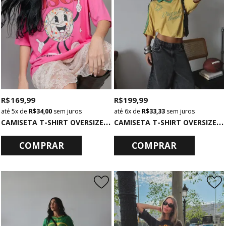
R$ 169,99
R$ 199,99
5x
de
R$ 34,00
sem juros
6x
de
R$ 33,33
sem juros
C
AMISETA T-SHIRT OVERSIZED ROSA DISCO
C
AMISETA T-SHIRT OVERSIZED AMARELA COM GOLA BRAZILIAN TEAM
COMPRAR
COMPRAR