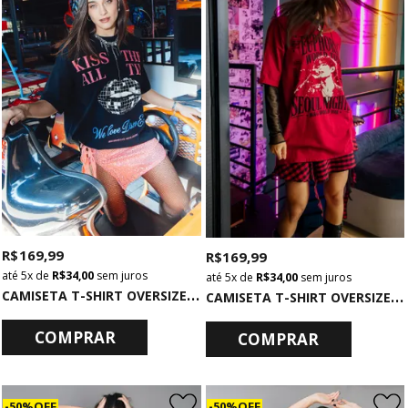
R$ 169,99
R$ 169,99
5x
de
R$ 34,00
sem juros
5x
de
R$ 34,00
sem juros
C
AMISETA T-SHIRT OVERSIZED PRETA KISS AL THE TIME
C
AMISETA T-SHIRT OVERSIZED VERMELHA EUPHORIA
COMPRAR
COMPRAR
50% OFF
50% OFF