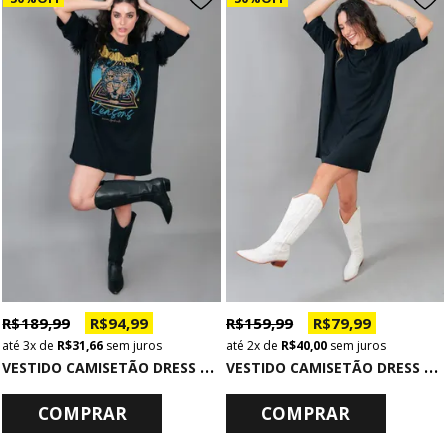
R$ 189,99
R$ 94,99
R$ 159,99
R$ 79,99
3x
de
R$ 31,66
sem juros
2x
de
R$ 40,00
sem juros
V
ESTIDO CAMISETÃO DRESS PRETO COM PLUMAS THOUSAND
V
ESTIDO CAMISETÃO DRESS BÁSICO PRETO
COMPRAR
COMPRAR