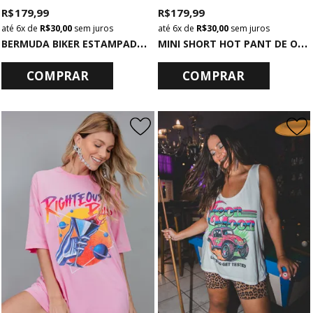
R$ 179,99
R$ 179,99
6x
de
R$ 30,00
sem juros
6x
de
R$ 30,00
sem juros
B
ERMUDA BIKER ESTAMPADA DE ONCINHA
M
INI SHORT HOT PANT DE ONCINHA
COMPRAR
COMPRAR