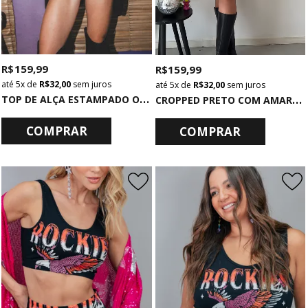
R$ 159,99
R$ 159,99
5x
de
R$ 32,00
sem juros
5x
de
R$ 32,00
sem juros
T
OP DE ALÇA ESTAMPADO ONCINHA
C
ROPPED PRETO COM AMARRAÇÃO HIGHROLLER
COMPRAR
COMPRAR