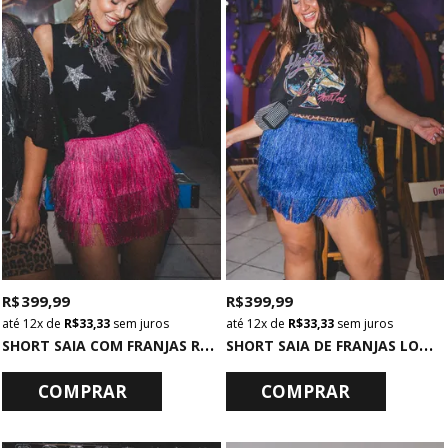
R$ 399,99
R$ 399,99
12x
de
R$ 33,33
sem juros
12x
de
R$ 33,33
sem juros
S
HORT SAIA COM FRANJAS ROSA
S
HORT SAIA DE FRANJAS LONGAS AZUL
COMPRAR
COMPRAR