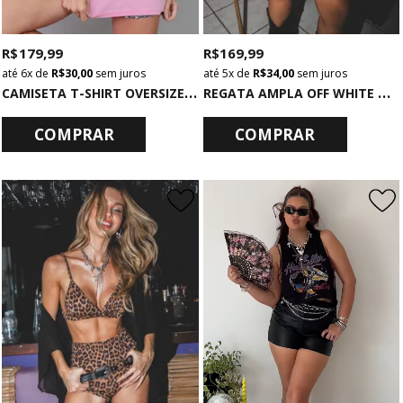
R$ 179,99
R$ 169,99
6x
de
R$ 30,00
sem juros
5x
de
R$ 34,00
sem juros
C
AMISETA T-SHIRT OVERSIZED ROSA RULER
R
EGATA AMPLA OFF WHITE NEON MOON
COMPRAR
COMPRAR