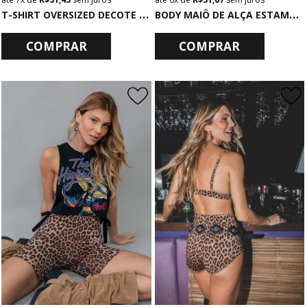
T
-SHIRT OVERSIZED DECOTE V PRETO UNSTOPPABLE
B
ODY MAIÔ DE ALÇA ESTAMPADO ONCINHA
COMPRAR
COMPRAR