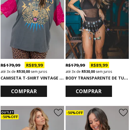
R$ 179,99
R$ 89,99
R$ 179,99
R$ 89,99
3x
de
R$ 30,00
sem juros
3x
de
R$ 30,00
sem juros
C
AMISETA T-SHIRT VINTAGE CHUMBO COM MANGAS DE PAETÊ ROCKIES
B
ODY TRANSPARENTE DE TULE PRETO
COMPRAR
COMPRAR
50% OFF
OUTLET
50% OFF