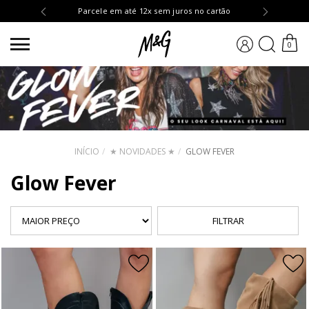
OMPRA10
Parcele em até 12x sem juros no cartão
BUSCA
0
INÍCIO
★ NOVIDADES ★
GLOW FEVER
Glow Fever
FILTRAR