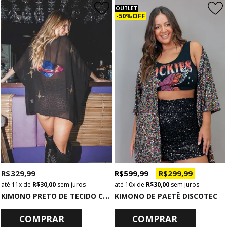
OUTLET
50% OFF
R$ 329,99
R$ 599,99
R$ 299,99
11x
de
R$ 30,00
sem juros
10x
de
R$ 30,00
sem juros
K
IMONO PRETO DE TECIDO COM BORDADO DE PAETÊ PLANETA
KIMONO DE PAETÊ DISCOTEC
COMPRAR
COMPRAR