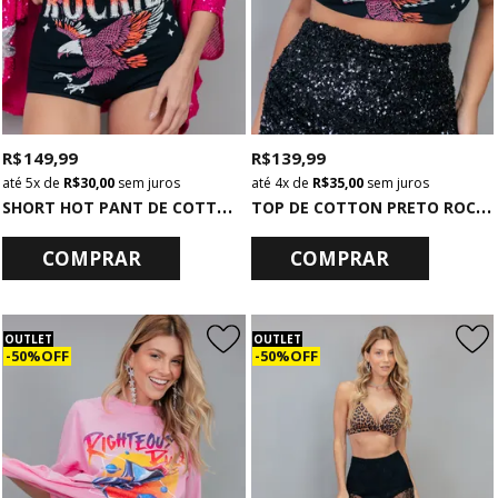
R$ 149,99
R$ 139,99
5x
de
R$ 30,00
sem juros
4x
de
R$ 35,00
sem juros
S
HORT HOT PANT DE COTTON PRETO COM ESTAMPA ROCKIES
T
OP DE COTTON PRETO ROCKIES
COMPRAR
COMPRAR
OUTLET
OUTLET
50% OFF
50% OFF