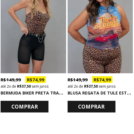
R$ 149,99
R$ 74,99
R$ 149,99
R$ 74,99
2x
de
R$ 37,50
sem juros
2x
de
R$ 37,50
sem juros
B
ERMUDA BIKER PRETA TRANSPARENTE DE TELINHA
B
LUSA REGATA DE TULE ESTAMPADA THE WORLD
COMPRAR
COMPRAR