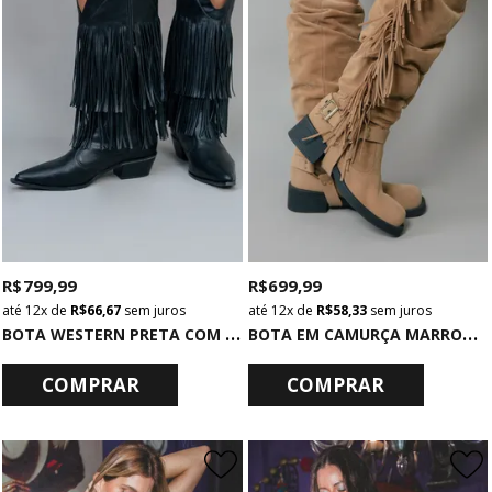
R$ 799,99
R$ 699,99
12x
de
R$ 66,67
sem juros
12x
de
R$ 58,33
sem juros
B
OTA WESTERN PRETA COM FRANJAS
B
OTA EM CAMURÇA MARROM COM FRANJAS
COMPRAR
COMPRAR