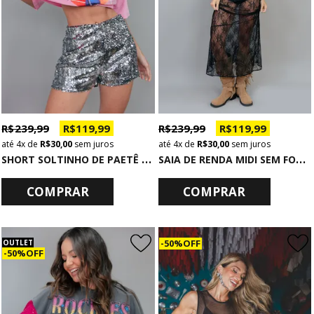
R$ 239,99
R$ 119,99
R$ 239,99
R$ 119,99
4x
de
R$ 30,00
sem juros
4x
de
R$ 30,00
sem juros
S
HORT SOLTINHO DE PAETÊ IRREGULAR PRATA
S
AIA DE RENDA MIDI SEM FORRO PRETO
COMPRAR
COMPRAR
50% OFF
OUTLET
50% OFF