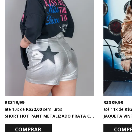
R$ 319,99
R$ 339,99
10x
de
R$ 32,00
sem juros
11x
de
R$ 
S
HORT HOT PANT METALIZADO PRATA COM ESTRELA PRETO
JAQUETA VIN
COMPRAR
COMP