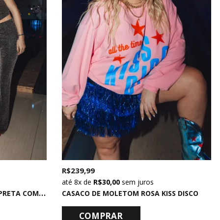
R$ 239,99
8x
de
R$ 30,00
sem juros
C
ALÇA FLARE CINTURA ALTA PRETA COM LUREX MULTICOLORIDO
CASACO DE MOLETOM ROSA KISS DISCO
COMPRAR