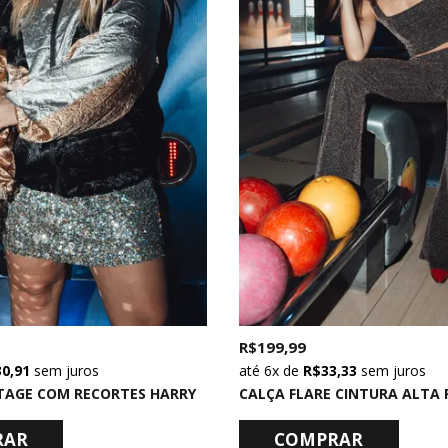
R$ 199,99
30,91
sem juros
6x
de
R$ 33,33
sem juros
TAGE COM RECORTES HARRY
RAR
COMPRAR