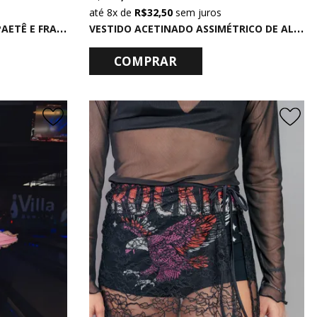
8x
de
R$ 32,50
sem juros
S
AIA LENÇO DE TECIDO COM PAETÊ E FRANJAS PRATA
V
ESTIDO ACETINADO ASSIMÉTRICO DE ALCINHA COM RENDA PRETO
COMPRAR