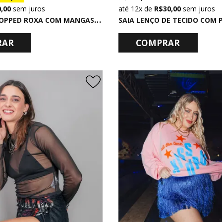
0,00
sem juros
12x
de
R$ 30,00
sem juros
C
AMISETA CROPPED ROXA COM MANGAS BUFANTES DE PAETÊ INTENTIONS
RAR
COMPRAR