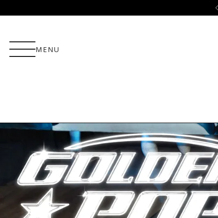
ão
5% OFF no PIX!
MENU