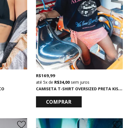
R$ 169,99
5x
de
R$ 34,00
sem juros
C
AMISETA T-SHIRT OVERSIZED PRETA KISS AL THE TIME
CO
COMPRAR