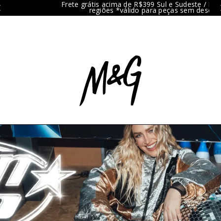
Frete grátis acima de R$399 Sul e Sudeste / R$599 demais
regiões *válido para peças sem desconto