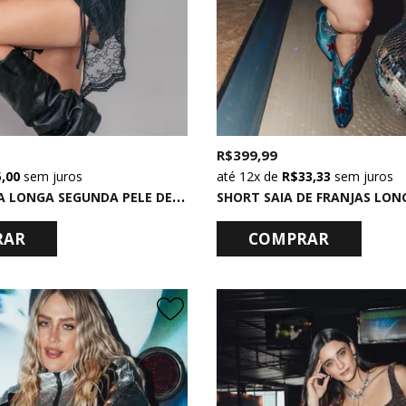
R$ 399,99
5,00
sem juros
12x
de
R$ 33,33
sem juros
B
LUSA MANGA LONGA SEGUNDA PELE DE TULE PRETO
SHORT SAIA DE FRANJAS LON
RAR
COMPRAR