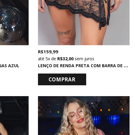
R$ 159,99
5x
de
R$ 32,00
sem juros
L
ENÇO DE RENDA PRETA COM BARRA DE VELUDO
GAS AZUL
COMPRAR