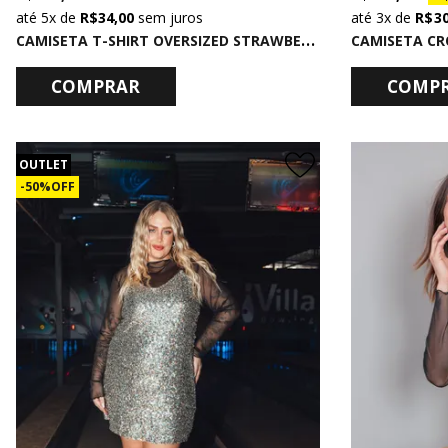
5x
de
R$ 34,00
sem juros
3x
de
R$ 3
C
AMISETA T-SHIRT OVERSIZED STRAWBERRY
COMPRAR
COMP
OUTLET
50% OFF