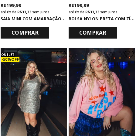
R$ 199,99
R$ 199,99
6x
de
R$ 33,33
sem juros
6x
de
R$ 33,33
sem juros
S
AIA MINI COM AMARRAÇÃO DE PAETÊ ROSA
B
OLSA NYLON PRETA COM ZÍPER
COMPRAR
COMPRAR
OUTLET
50% OFF