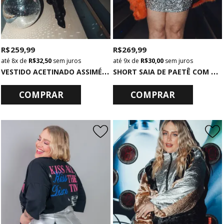
R$ 259,99
R$ 269,99
8x
de
R$ 32,50
sem juros
9x
de
R$ 30,00
sem juros
V
ESTIDO ACETINADO ASSIMÉTRICO DE ALCINHA COM RENDA PRETO
S
HORT SAIA DE PAETÊ COM CANUTILHOS PRATA CINTURA BAIXA
COMPRAR
COMPRAR