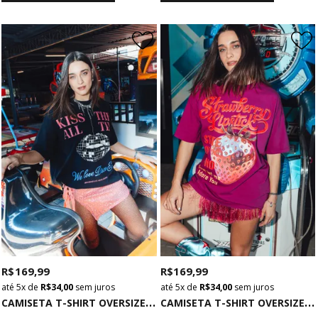
R$ 169,99
R$ 169,99
5x
de
R$ 34,00
sem juros
5x
de
R$ 34,00
sem juros
C
AMISETA T-SHIRT OVERSIZED PRETA KISS AL THE TIME
C
AMISETA T-SHIRT OVERSIZED STRAWBERRY