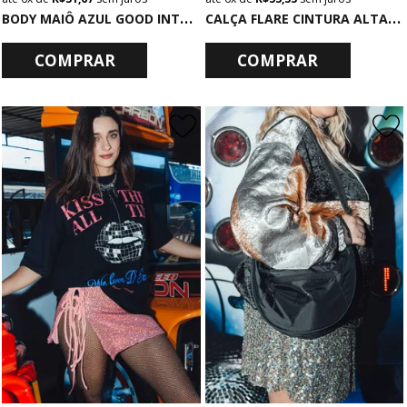
B
ODY MAIÔ AZUL GOOD INTENTIONS
C
ALÇA FLARE CINTURA ALTA PRETA COM LUREX MULTICOLORIDO
COMPRAR
COMPRAR