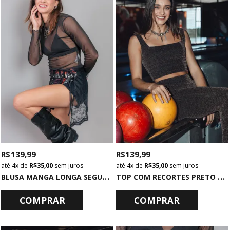
R$ 139,99
R$ 139,99
4x
de
R$ 35,00
sem juros
4x
de
R$ 35,00
sem juros
B
LUSA MANGA LONGA SEGUNDA PELE DE TULE PRETO
T
OP COM RECORTES PRETO COM LUREX MULTICOLORIDOS
COMPRAR
COMPRAR