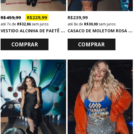
R$ 459,99
R$ 229,99
R$ 239,99
7x
de
R$ 32,86
sem juros
8x
de
R$ 30,00
sem juros
V
ESTIDO ALCINHA DE PAETÊ PRATA GLOW
C
ASACO DE MOLETOM ROSA KISS DISCO
COMPRAR
COMPRAR