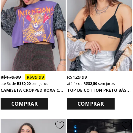
R$ 179,99
R$ 89,99
R$ 129,99
3x
de
R$ 30,00
sem juros
4x
de
R$ 32,50
sem juros
C
AMISETA CROPPED ROXA COM MANGAS BUFANTES DE PAETÊ INTENTIONS
T
OP DE COTTON PRETO BÁSICO
COMPRAR
COMPRAR