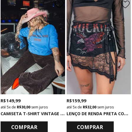
R$ 149,99
R$ 159,99
5x
de
R$ 30,00
sem juros
5x
de
R$ 32,00
sem juros
C
AMISETA T-SHIRT VINTAGE AZUL KISS
L
ENÇO DE RENDA PRETA COM BARRA DE VELUDO
COMPRAR
COMPRAR