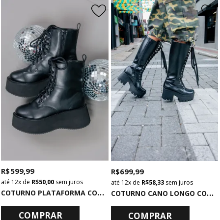
R$ 599,99
R$ 699,99
12x
de
R$ 50,00
sem juros
12x
de
R$ 58,33
sem juros
C
OTURNO PLATAFORMA COM CADARÇO PRETO
C
OTURNO CANO LONGO COM SALTO TRATORADO PRETO
COMPRAR
COMPRAR