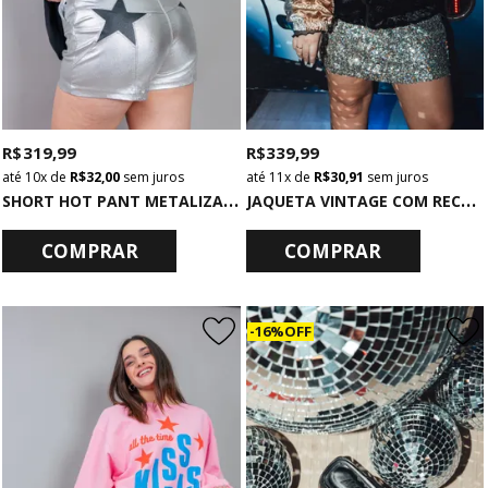
R$ 319,99
R$ 339,99
10x
de
R$ 32,00
sem juros
11x
de
R$ 30,91
sem juros
S
HORT HOT PANT METALIZADO PRATA COM ESTRELA PRETO
J
AQUETA VINTAGE COM RECORTES HARRY
COMPRAR
COMPRAR
16% OFF