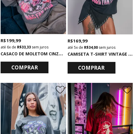
R$ 199,99
R$ 169,99
6x
de
R$ 33,33
sem juros
5x
de
R$ 34,00
sem juros
C
ASACO DE MOLETOM CINZA K-POP LOVER
C
AMISETA T-SHIRT VINTAGE PRETA K-POP POWER
COMPRAR
COMPRAR