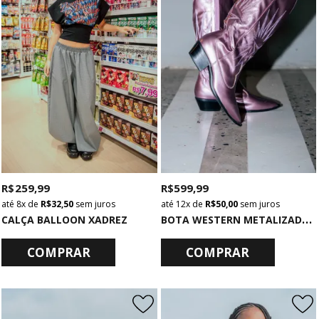
R$ 259,99
R$ 599,99
8x
de
R$ 32,50
sem juros
12x
de
R$ 50,00
sem juros
B
OTA WESTERN METALIZADA ROSA CLARO
CALÇA BALLOON XADREZ
COMPRAR
COMPRAR