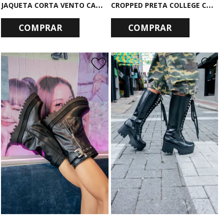
J
AQUETA CORTA VENTO CAMUFLADA
C
ROPPED PRETA COLLEGE COM MANGAS DE PAETÊS LA
COMPRAR
COMPRAR