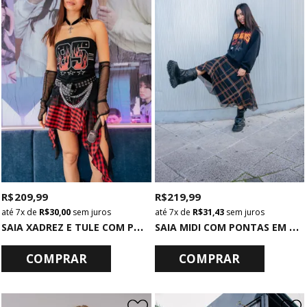
R$ 209,99
R$ 219,99
7x
de
R$ 30,00
sem juros
7x
de
R$ 31,43
sem juros
S
AIA XADREZ E TULE COM PONTAS
S
AIA MIDI COM PONTAS EM TULE XADREZ
COMPRAR
COMPRAR