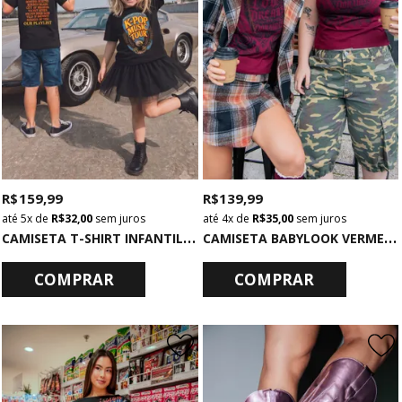
R$ 159,99
R$ 139,99
5x
de
R$ 32,00
sem juros
4x
de
R$ 35,00
sem juros
C
AMISETA T-SHIRT INFANTIL PRETA K-POP
C
AMISETA BABYLOOK VERMELHA LOVE DREAMS
COMPRAR
COMPRAR