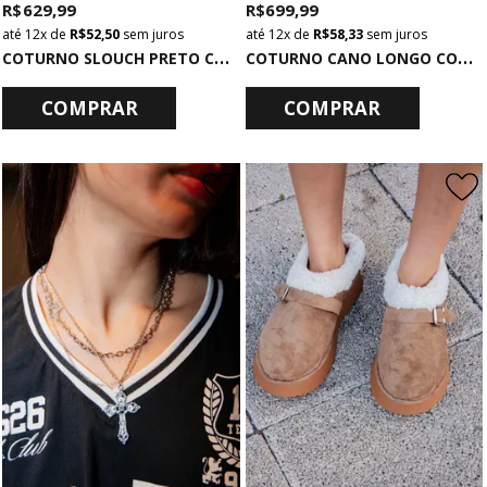
R$ 629,99
R$ 699,99
12x
de
R$ 52,50
sem juros
12x
de
R$ 58,33
sem juros
C
OTURNO SLOUCH PRETO COM FIVELA
C
OTURNO CANO LONGO COM SALTO TRATORADO PRETO
COMPRAR
COMPRAR