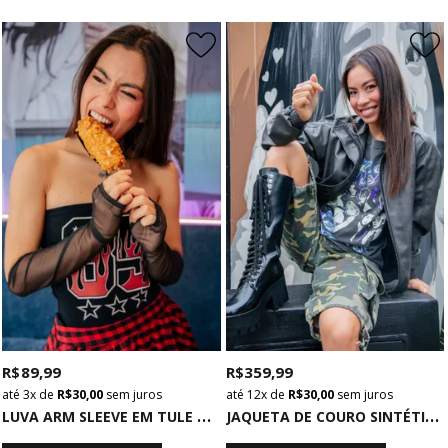
R$ 89,99
R$ 359,99
3x
de
R$ 30,00
sem juros
12x
de
R$ 30,00
sem juros
L
UVA ARM SLEEVE EM TULE PRETO
J
AQUETA DE COURO SINTÉTICO CHUMBO