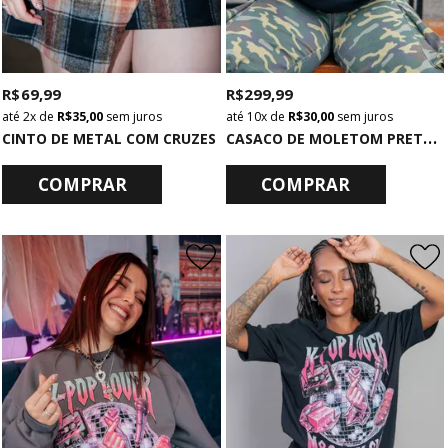
R$ 69,99
R$ 299,99
2x
de
R$ 35,00
sem juros
10x
de
R$ 30,00
sem juros
C
ASACO DE MOLETOM PRETO COM CAPUZ E BOLSO STRANGERS
CINTO DE METAL COM CRUZES
COMPRAR
COMPRAR