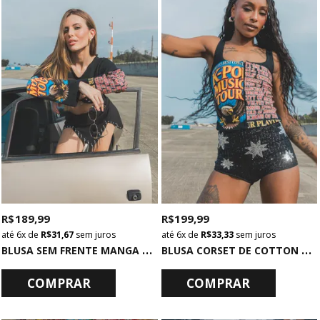
R$ 189,99
R$ 199,99
6x
de
R$ 31,67
sem juros
6x
de
R$ 33,33
sem juros
B
LUSA SEM FRENTE MANGA LONGA PRETA K-POP
B
LUSA CORSET DE COTTON PRETA K-POP
COMPRAR
COMPRAR