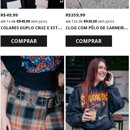
R$ 49,99
R$ 359,99
1x
de
R$ 49,99
sem juros
12x
de
R$ 30,00
sem juros
C
OLARES DUPLO CRUZ E ESTRELA
C
LOG COM PÊLO DE CARNEIRO MARROM
COMPRAR
COMPRAR