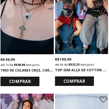
R$ 199,99
R$ 49,99
6x
de
R$ 33,33
sem juros
1x
de
R$ 49,99
sem juros
T
OP SEM ALÇA DE COTTON PRETO COM BABADOS DE TULE
T
RIO DE COLARES CRUZ, CORAÇÃO E BOLINHAS
COMPRAR
COMPRAR