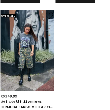
OVERSIZED
R$ 349,99
11x
de
R$ 31,82
sem juros
B
ERMUDA CARGO MILITAR CINTURA MÉDIA CAMUFLADA