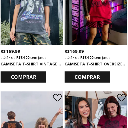
R$ 169,99
R$ 169,99
5x
de
R$ 34,00
sem juros
5x
de
R$ 34,00
sem juros
C
AMISETA T-SHIRT VINTAGE CHUMBO K-POP LOVERS
C
AMISETA T-SHIRT OVERSIZED VERMELHA EUPHORIA
COMPRAR
COMPRAR