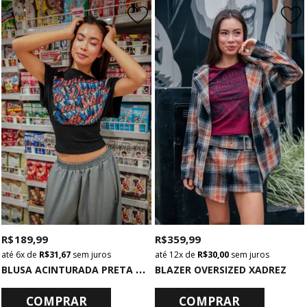
R$ 189,99
R$ 359,99
6x
de
R$ 31,67
sem juros
12x
de
R$ 30,00
sem juros
B
LUSA ACINTURADA PRETA PERMISSION
BLAZER OVERSIZED XADREZ
COMPRAR
COMPRAR