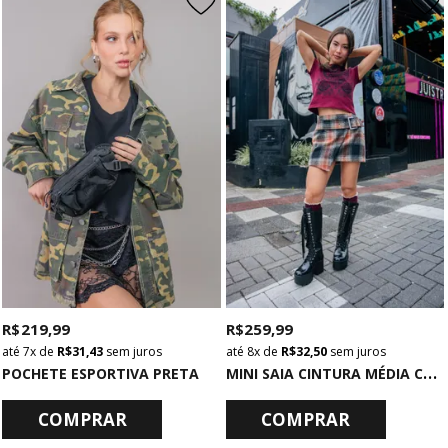
R$ 219,99
R$ 259,99
7x
de
R$ 31,43
sem juros
8x
de
R$ 32,50
sem juros
M
INI SAIA CINTURA MÉDIA COM CINTO XADREZ
POCHETE ESPORTIVA PRETA
COMPRAR
COMPRAR