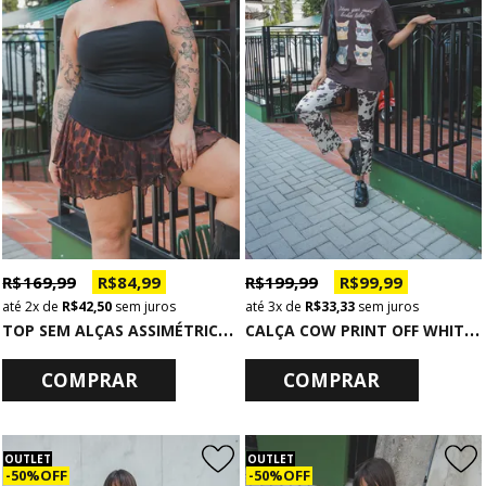
R$ 169,99
R$ 84,99
R$ 199,99
R$ 99,99
2x
de
R$ 42,50
sem juros
3x
de
R$ 33,33
sem juros
T
OP SEM ALÇAS ASSIMÉTRICO COM ABERTURA PRETO
C
ALÇA COW PRINT OFF WHITE COM ELASTANO
COMPRAR
COMPRAR
OUTLET
OUTLET
50% OFF
50% OFF