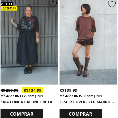
OUTLET
50% OFF
R$ 269,99
R$ 134,99
R$ 139,99
4x
de
R$ 33,75
sem juros
4x
de
R$ 35,00
sem juros
T
-SHIRT OVERSIZED MARROM LISA BÁSICA
SAIA LONGA BALONÊ PRETA
COMPRAR
COMPRAR