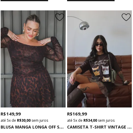
R$ 149,99
R$ 169,99
5x
de
R$ 30,00
sem juros
5x
de
R$ 34,00
sem juros
B
LUSA MANGA LONGA OFF SHOULDER DE TULE ONCINHA
C
AMISETA T-SHIRT VINTAGE MARROM MOOD