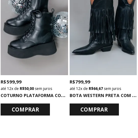
R$ 599,99
R$ 799,99
12x
de
R$ 50,00
sem juros
12x
de
R$ 66,67
sem juros
C
OTURNO PLATAFORMA COM CADARÇO PRETO
B
OTA WESTERN PRETA COM FRANJAS
COMPRAR
COMPRAR