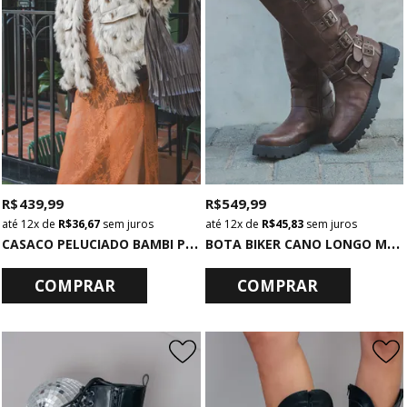
R$ 439,99
R$ 549,99
12x
de
R$ 36,67
sem juros
12x
de
R$ 45,83
sem juros
C
ASACO PELUCIADO BAMBI PRINT
B
OTA BIKER CANO LONGO MARROM COM FIVELAS
COMPRAR
COMPRAR