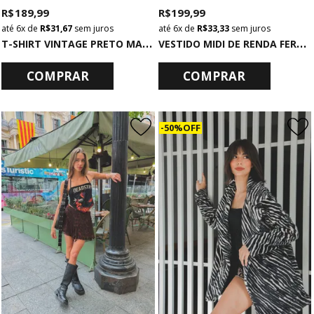
R$ 189,99
R$ 199,99
6x
de
R$ 31,67
sem juros
6x
de
R$ 33,33
sem juros
T
-SHIRT VINTAGE PRETO MARMORIZADO SUNDOWN
V
ESTIDO MIDI DE RENDA FERRUGEM COM RACHA
COMPRAR
COMPRAR
50% OFF