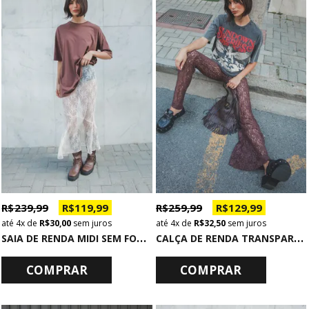
R$ 239,99
R$ 119,99
R$ 259,99
R$ 129,99
4x
de
R$ 30,00
sem juros
4x
de
R$ 32,50
sem juros
S
AIA DE RENDA MIDI SEM FORRO OFF
C
ALÇA DE RENDA TRANSPARENTE COM PAETÊ MARROM
COMPRAR
COMPRAR