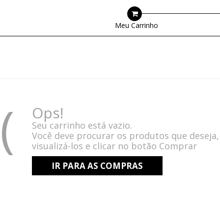
Meu Carrinho
:(
Ops!
Seu carrinho está vazio.
Você deve procurar os produtos que deseja,
visualizá-los e clicar no botão Comprar
IR PARA AS COMPRAS