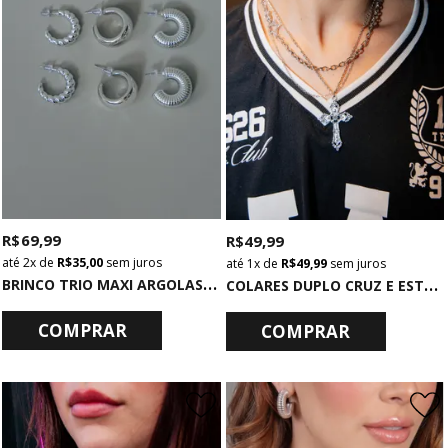
R$ 69,99
R$ 49,99
2x
de
R$ 35,00
sem juros
1x
de
R$ 49,99
sem juros
B
RINCO TRIO MAXI ARGOLAS PRATA
C
OLARES DUPLO CRUZ E ESTRELA
COMPRAR
COMPRAR