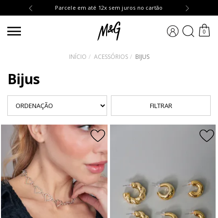
OMPRA10
Parcele em até 12x sem juros no cartão
BUSCA
0
INÍCIO
ACESSÓRIOS
BIJUS
Bijus
FILTRAR