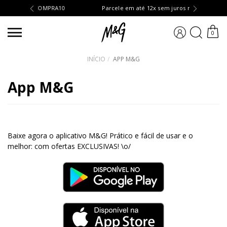
mpra: COMPRA10
Parcele em até 12x sem juros no cartão
BUSCA
0
INÍCIO
APP M&G
App M&G
Baixe agora o aplicativo M&G! Prático e fácil de usar e o
melhor: com ofertas EXCLUSIVAS! \o/