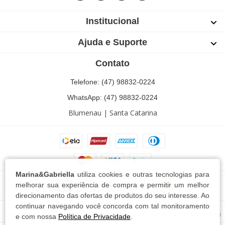
Institucional
Ajuda e Suporte
Contato
Telefone: (47) 98832-0224
WhatsApp: (47) 98832-0224
Blumenau | Santa Catarina
Marina&Gabriella
utiliza cookies e outras tecnologias para
melhorar sua experiência de compra e permitir um melhor
direcionamento das ofertas de produtos do seu interesse. Ao
continuar navegando você concorda com tal monitoramento
Marina e Gabriella Conf. e Com. Textil LTDA - 13.744.102/0001-63
Rua Ricardo Paul,76 Bairro Escola Agrícola - Blumenau - SC - CEP: 89037-680
e com nossa
Política de Privacidade
.