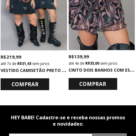
R$ 139,99
R$ 219,99
4x
de
R$ 35,00
sem juros
7x
de
R$ 31,43
sem juros
C
INTO DOIS BANHOS COM ESTRELAS
V
ESTIDO CAMISETÃO PRETO COM APLIQUES FOREVER
COMPRAR
COMPRAR
HEY BABE! Cadastre-se e receba nossas promos
e novidades: