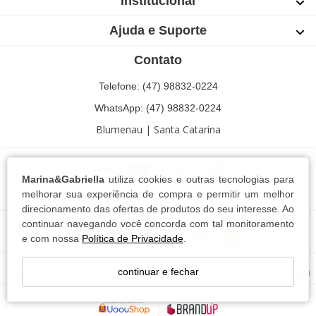
Institucional
Ajuda e Suporte
Contato
Telefone: (47) 98832-0224
WhatsApp: (47) 98832-0224
Blumenau | Santa Catarina
Marina&Gabriella
utiliza cookies e outras tecnologias para
melhorar sua experiência de compra e permitir um melhor
direcionamento das ofertas de produtos do seu interesse. Ao
continuar navegando você concorda com tal monitoramento
e com nossa
Política de Privacidade
.
Marina e Gabriella Conf. e Com. Textil LTDA - 13.744.102/0001-63
continuar e fechar
Rua Ricardo Paul,76 Bairro Escola Agrícola - Blumenau - SC - CEP: 89037-680