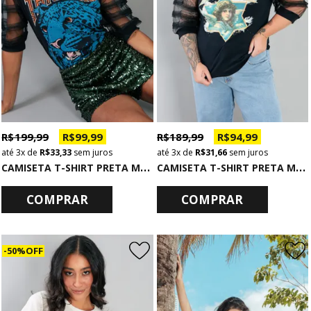
R$ 199,99
R$ 99,99
R$ 189,99
R$ 94,99
3x
de
R$ 33,33
sem juros
3x
de
R$ 31,66
sem juros
C
AMISETA T-SHIRT PRETA MANGA TULE BUFANTE THRILLING
C
AMISETA T-SHIRT PRETA MANGA TULE BUFANTE DREAMER
COMPRAR
COMPRAR
50% OFF