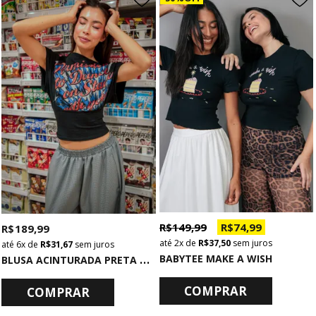
R$ 149,99
R$ 74,99
R$ 189,99
2x
de
R$ 37,50
sem juros
6x
de
R$ 31,67
sem juros
B
LUSA ACINTURADA PRETA PERMISSION
BABYTEE MAKE A WISH
COMPRAR
COMPRAR