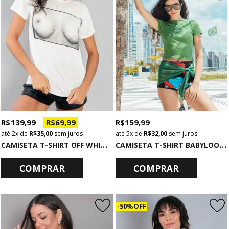
R$ 139,99
R$ 69,99
R$ 159,99
2x
de
R$ 35,00
sem juros
5x
de
R$ 32,00
sem juros
C
AMISETA T-SHIRT OFF WHITE BOOBS
C
AMISETA T-SHIRT BABYLOOK CANELADA VERDE BRASIL
COMPRAR
COMPRAR
50% OFF