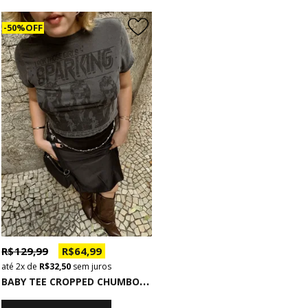
50% OFF
R$ 129,99
R$ 64,99
2x
de
R$ 32,50
sem juros
B
ABY TEE CROPPED CHUMBO SPARKING