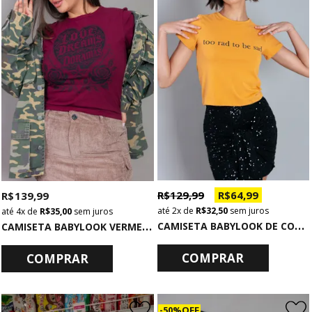
R$ 129,99
R$ 64,99
R$ 139,99
2x
de
R$ 32,50
sem juros
4x
de
R$ 35,00
sem juros
C
AMISETA BABYLOOK DE COTTON OCRE TOO RAD
C
AMISETA BABYLOOK VERMELHA LOVE DREAMS
COMPRAR
COMPRAR
50% OFF