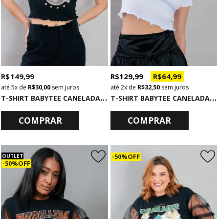
R$ 149,99
R$ 129,99
R$ 64,99
5x
de
R$ 30,00
sem juros
2x
de
R$ 32,50
sem juros
T
-SHIRT BABYTEE CANELADA PRETA ANYWHERE
T
-SHIRT BABYTEE CANELADA BRANCA BADBABY
COMPRAR
COMPRAR
50% OFF
OUTLET
50% OFF