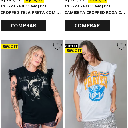
3x
de
R$ 31,66
sem juros
3x
de
R$ 30,00
sem juros
C
ROPPED TELA PRETA COM BRILHO
C
AMISETA CROPPED ROXA COM MANGAS BUFANTES DE PAETÊ INTENTIONS
COMPRAR
COMPRAR
50% OFF
OUTLET
50% OFF