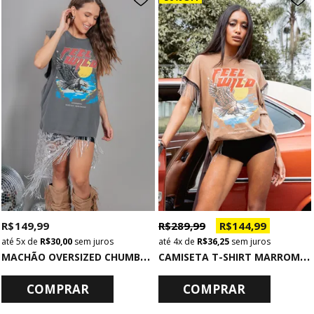
R$ 149,99
R$ 289,99
R$ 144,99
5x
de
R$ 30,00
sem juros
4x
de
R$ 36,25
sem juros
M
ACHÃO OVERSIZED CHUMBO FEEL WILD
C
AMISETA T-SHIRT MARROM COM FRANJAS NA CAVA FEEL WILD
COMPRAR
COMPRAR