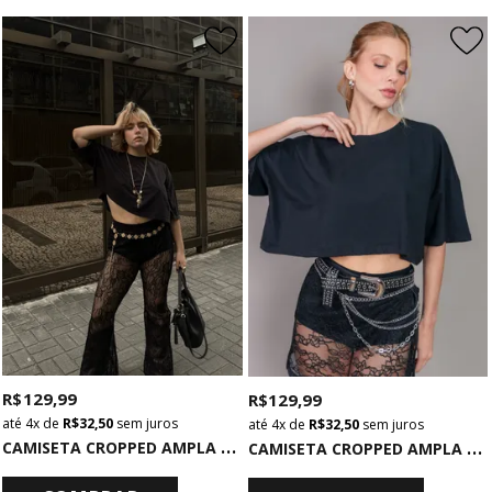
R$ 129,99
R$ 129,99
4x
de
R$ 32,50
sem juros
4x
de
R$ 32,50
sem juros
C
AMISETA CROPPED AMPLA BÁSICA PRETA
C
AMISETA CROPPED AMPLA BÁSICA PRETA