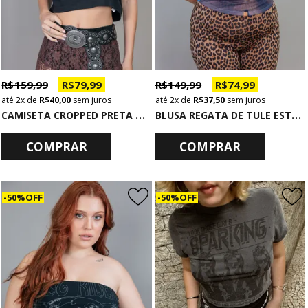
R$ 159,99
R$ 79,99
R$ 149,99
R$ 74,99
2x
de
R$ 40,00
sem juros
2x
de
R$ 37,50
sem juros
C
AMISETA CROPPED PRETA COM OMBREIRA
B
LUSA REGATA DE TULE ESTAMPADA THE WORLD
COMPRAR
COMPRAR
50% OFF
50% OFF