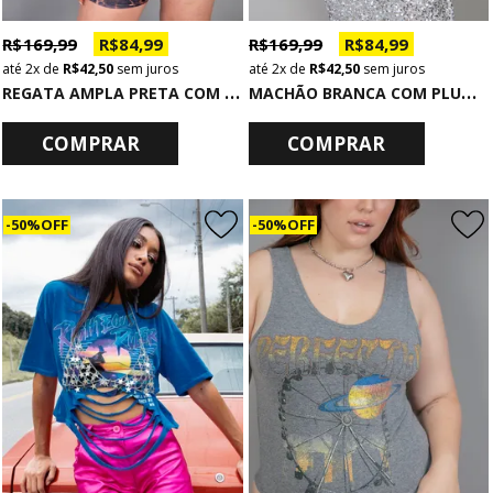
R$ 169,99
R$ 84,99
R$ 169,99
R$ 84,99
2x
de
R$ 42,50
sem juros
2x
de
R$ 42,50
sem juros
R
EGATA AMPLA PRETA COM PLUMAS NA CAVA TAKE IT EASY
M
ACHÃO BRANCA COM PLUMAS NA CAVA THE PRAYER
COMPRAR
COMPRAR
50% OFF
50% OFF