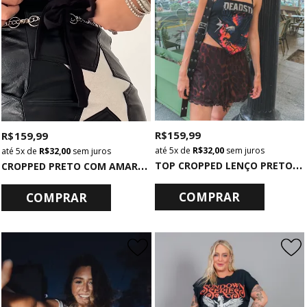
R$ 159,99
R$ 159,99
5x
de
R$ 32,00
sem juros
5x
de
R$ 32,00
sem juros
T
OP CROPPED LENÇO PRETO DEADSTAR
C
ROPPED PRETO COM AMARRAÇÃO HIGHROLLER
COMPRAR
COMPRAR