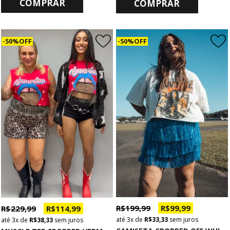
COMPRAR
COMPRAR
50% OFF
50% OFF
R$ 199,99
R$ 99,99
R$ 229,99
R$ 114,99
3x
de
R$ 33,33
sem juros
3x
de
R$ 38,33
sem juros
C
AMISETA CROPPED OFF WHITE OVERSIZED SOULMATE