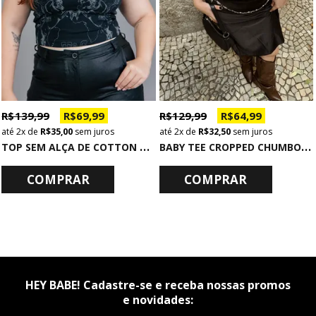
R$ 139,99
R$ 69,99
R$ 129,99
R$ 64,99
2x
de
R$ 35,00
sem juros
2x
de
R$ 32,50
sem juros
T
OP SEM ALÇA DE COTTON PRETO LOST RIDER
B
ABY TEE CROPPED CHUMBO SPARKING
COMPRAR
COMPRAR
HEY BABE! Cadastre-se e receba nossas promos
e novidades: