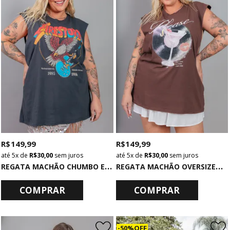
R$ 149,99
R$ 149,99
5x
de
R$ 30,00
sem juros
5x
de
R$ 30,00
sem juros
R
EGATA MACHÃO CHUMBO ESCURO FIRESTORM
R
EGATA MACHÃO OVERSIZED MARROM PLEASE
COMPRAR
COMPRAR
50% OFF