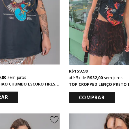
R$ 159,99
0,00
sem juros
5x
de
R$ 32,00
sem juros
R
EGATA MACHÃO CHUMBO ESCURO FIRESTORM
TOP CROPPED LENÇO PRETO
RAR
COMPRAR