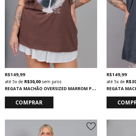
R$ 149,99
R$ 149,99
5x
de
R$ 30,00
sem juros
5x
de
R$ 3
R
EGATA MACHÃO OVERSIZED MARROM PLEASE
COMPRAR
COMP