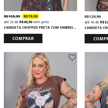
R$ 159,99
R$ 79,99
R$ 129,99
2x
de
R$ 40,00
sem juros
4x
de
R$ 3
C
AMISETA CROPPED PRETA COM OMBREIRA
CAMISETA CR
COMPRAR
COMP