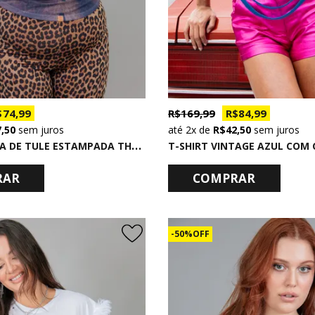
 74,99
R$ 169,99
R$ 84,99
7,50
sem juros
2x
de
R$ 42,50
sem juros
B
LUSA REGATA DE TULE ESTAMPADA THE WORLD
RAR
COMPRAR
50% OFF