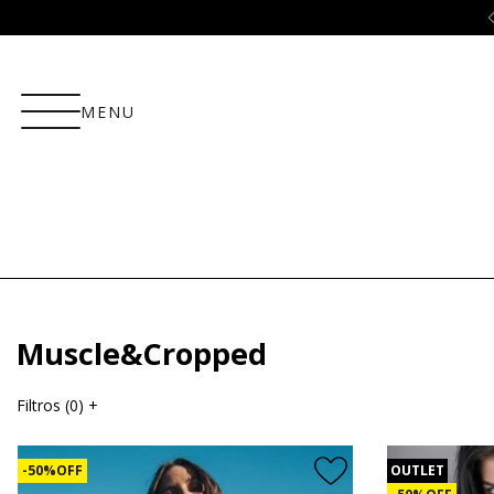
ão
10% OFF no PIX!
MENU
Muscle&Cropped
Filtros (
0
)
+
50% OFF
OUTLET