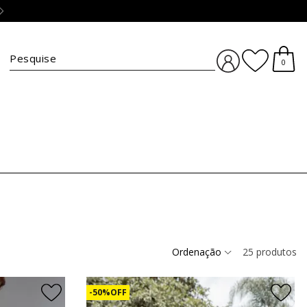
Troca simples e grátis :)
clique aqui
BUSCA
0
Ordenação
25
produtos
50% OFF