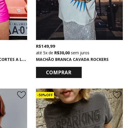
R$ 149,99
5x
de
R$ 30,00
sem juros
T
-SHIRT VINTAGE AZUL COM CORTES A LASER RULER
MACHÃO BRANCA CAVADA ROCKERS
COMPRAR
50% OFF