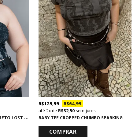
R$ 129,99
R$ 64,99
2x
de
R$ 32,50
sem juros
T
OP SEM ALÇA DE COTTON PRETO LOST RIDER
BABY TEE CROPPED CHUMBO SPARKING
COMPRAR