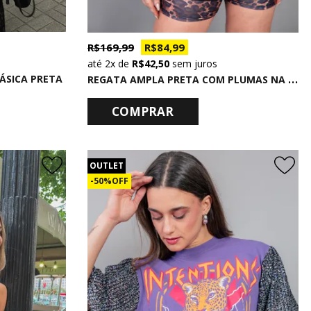
R$ 169,99
R$ 84,99
2x
de
R$ 42,50
sem juros
R
EGATA AMPLA PRETA COM PLUMAS NA CAVA TAKE IT EASY
ÁSICA PRETA
COMPRAR
OUTLET
50% OFF