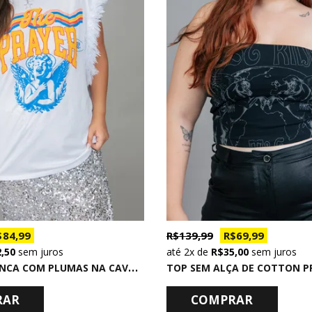
 84,99
R$ 139,99
R$ 69,99
2,50
sem juros
2x
de
R$ 35,00
sem juros
M
ACHÃO BRANCA COM PLUMAS NA CAVA THE PRAYER
RAR
COMPRAR