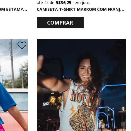
4x
de
R$ 36,25
sem juros
B
ODY EM COTTON MESCLA COM ESTAMPA PERFECTLY
C
AMISETA T-SHIRT MARROM COM FRANJAS NA CAVA FEEL WILD
COMPRAR