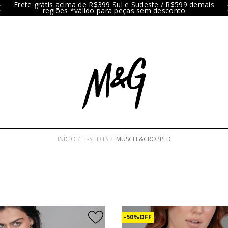
Frete grátis acima de R$399 Sul e Sudeste / R$599 demais
regiões *válido para peças sem desconto
INÍCIO
T-SHIRTS
MUSCLE&CROPPED
50% OFF