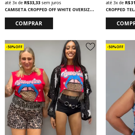
3x
de
R$ 33,33
sem juros
3x
de
R$ 3
C
AMISETA CROPPED OFF WHITE OVERSIZED SOULMATE
CROPPED TEL
COMPRAR
COMP
50% OFF
50% OFF