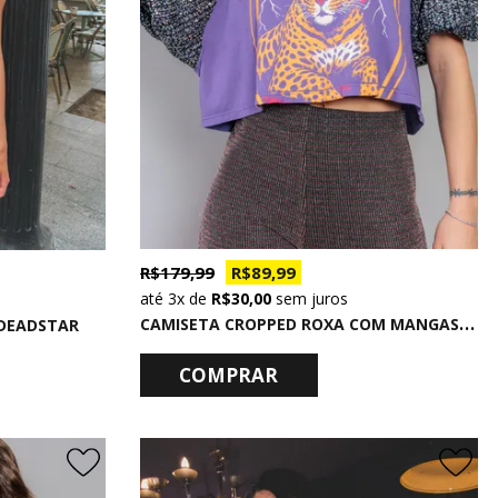
R$ 179,99
R$ 89,99
3x
de
R$ 30,00
sem juros
C
AMISETA CROPPED ROXA COM MANGAS BUFANTES DE PAETÊ INTENTIONS
 DEADSTAR
COMPRAR