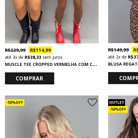
R$ 149,99
R$
R$ 229,99
R$ 114,99
2x
de
R$ 3
3x
de
R$ 38,33
sem juros
M
USCLE TEE CROPPED VERMELHA COM CORRENTES SUPERSTAR
COMP
COMPRAR
50% OFF
OUTLET
50% OFF