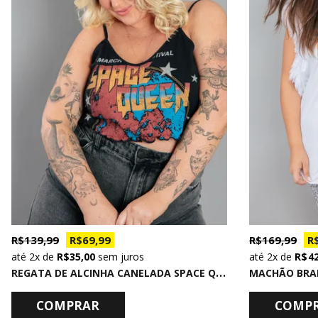
R$ 139,99
R$ 69,99
R$ 169,99
R$
2x
de
R$ 35,00
sem juros
2x
de
R$ 4
R
EGATA DE ALCINHA CANELADA SPACE QUEEN
COMPRAR
COMP