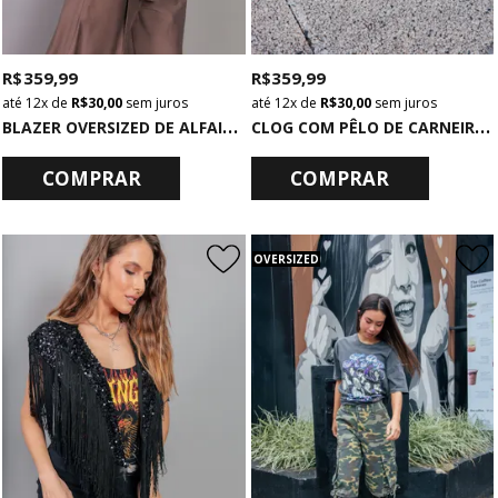
R$ 359,99
R$ 359,99
12x
de
R$ 30,00
sem juros
12x
de
R$ 30,00
sem juros
B
LAZER OVERSIZED DE ALFAIATARIA MARROM
C
LOG COM PÊLO DE CARNEIRO MARROM
COMPRAR
COMPRAR
OVERSIZED