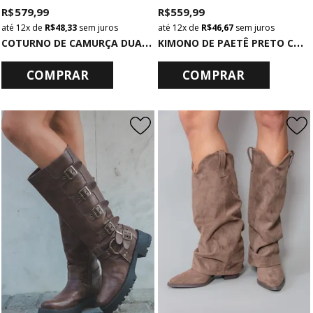
R$ 579,99
R$ 559,99
12x
de
R$ 48,33
sem juros
12x
de
R$ 46,67
sem juros
C
OTURNO DE CAMURÇA DUAS CORES MARROM
K
IMONO DE PAETÊ PRETO COM BORDADOS
COMPRAR
COMPRAR