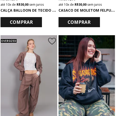
10x
de
R$ 30,00
sem juros
10x
de
R$ 30,00
sem juros
C
ALÇA BALLOON DE TECIDO COM BOLSOS CAQUI
C
ASACO DE MOLETOM FELPUDO COM CAPUZ MARROM
COMPRAR
COMPRAR
OVERSIZED