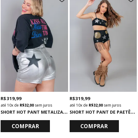
R$ 319,99
R$ 319,99
10x
de
R$ 32,00
sem juros
10x
de
R$ 32,00
sem juros
S
HORT HOT PANT METALIZADO PRATA COM ESTRELA PRETO
S
HORT HOT PANT DE PAETÊS COM FRANJAS
COMPRAR
COMPRAR