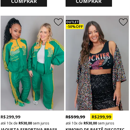
COMPRAR
COMPRAR
OUTLET
50% OFF
R$ 299,99
R$ 599,99
R$ 299,99
10x
de
R$ 30,00
sem juros
10x
de
R$ 30,00
sem juros
J
AQUETA ESPORTIVA BRASIL VERDE E AMARELO
KIMONO DE PAETÊ DISCOTEC