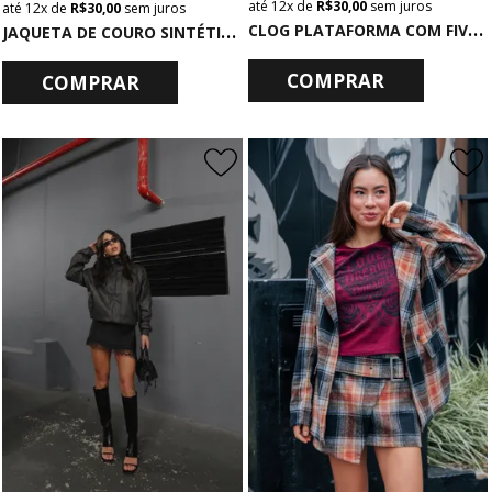
12x
de
R$ 30,00
sem juros
12x
de
R$ 30,00
sem juros
C
LOG PLATAFORMA COM FIVELA PRETO
J
AQUETA DE COURO SINTÉTICO CHUMBO
COMPRAR
COMPRAR