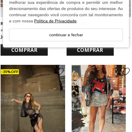
melhorar sua experiência de compra e permitir um melhor
direcionamento das ofertas de produtos do seu interesse. Ao
continuar navegando você concorda com tal monitoramento
e com nossa
Política de Privacidade
.
R$ 279,99
R$ 279,99
9x
de
R$ 31,11
sem juros
9x
de
R$ 31,11
sem juros
J
AQUETA OVERSIZED DE COTELÊ VERDE
J
AQUETA OVERSIZED DE COTELÊ MARROM
continuar e fechar
COMPRAR
COMPRAR
35% OFF