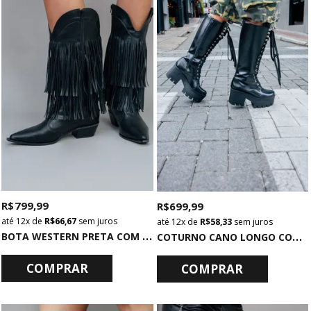
R$ 799,99
R$ 699,99
12x
de
R$ 66,67
sem juros
12x
de
R$ 58,33
sem juros
B
OTA WESTERN PRETA COM FRANJAS
C
OTURNO CANO LONGO COM SALTO TRATORADO PRETO
COMPRAR
COMPRAR