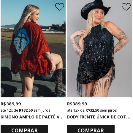
R$ 389,99
R$ 389,99
12x
de
R$ 32,50
sem juros
12x
de
R$ 32,50
sem juros
K
IMONO AMPLO DE PAETÊ VERMELHO COM BORDADO MOUTH
B
ODY FRENTE ÚNICA DE COTTON PRETO COM FRANJAS DE PAETÊ
COMPRAR
COMPRAR