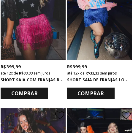
R$ 399,99
R$ 399,99
12x
de
R$ 33,33
sem juros
12x
de
R$ 33,33
sem juros
S
HORT SAIA COM FRANJAS ROSA
S
HORT SAIA DE FRANJAS LONGAS AZUL
COMPRAR
COMPRAR