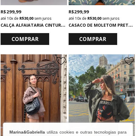
R$ 299,99
R$ 299,99
10x
de
R$ 30,00
sem juros
10x
de
R$ 30,00
sem juros
C
ALÇA ALFAIATARIA CINTURA BAIXA MARROM
C
ASACO DE MOLETOM PRETO COM CAPUZ E BOLSO STRANGERS
COMPRAR
COMPRAR
Marina&Gabriella
utiliza cookies e outras tecnologias para