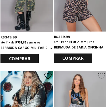
R$ 339,99
R$ 349,99
11x
de
R$ 30,91
sem juros
11x
de
R$ 31,82
sem juros
B
ERMUDA CARGO MILITAR CINTURA MÉDIA CAMUFLADA
BERMUDA DE SARJA ONCINHA
COMPRAR
COMPRAR