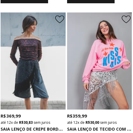
R$ 369,99
R$ 359,99
12x
de
R$ 30,83
sem juros
12x
de
R$ 30,00
sem juros
S
AIA LENÇO DE CREPE BORDADO COM CANUTILHOS E FRANJAS PRETO
S
AIA LENÇO DE TECIDO COM PAETÊ E FRANJAS PRATA