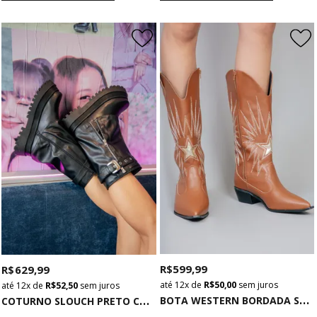
R$ 599,99
R$ 629,99
12x
de
R$ 50,00
sem juros
12x
de
R$ 52,50
sem juros
B
OTA WESTERN BORDADA SPARKLE CARAMELO
C
OTURNO SLOUCH PRETO COM FIVELA