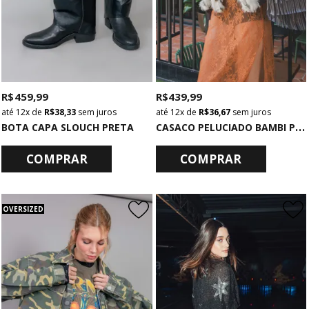
R$ 459,99
R$ 439,99
12x
de
R$ 38,33
sem juros
12x
de
R$ 36,67
sem juros
C
ASACO PELUCIADO BAMBI PRINT
BOTA CAPA SLOUCH PRETA
COMPRAR
COMPRAR
OVERSIZED