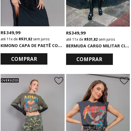
R$ 349,99
R$ 349,99
11x
de
R$ 31,82
sem juros
11x
de
R$ 31,82
sem juros
K
IMONO CAPA DE PAETÊ COM FRANJAS
B
ERMUDA CARGO MILITAR CINTURA MÉDIA CAMUFLADA
COMPRAR
COMPRAR
OVERSIZED