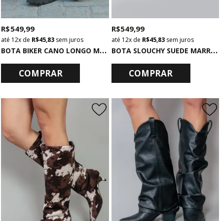
R$ 549,99
R$ 549,99
12x
de
R$ 45,83
sem juros
12x
de
R$ 45,83
sem juros
B
OTA BIKER CANO LONGO MARROM COM FIVELAS
B
OTA SLOUCHY SUEDE MARROM
COMPRAR
COMPRAR