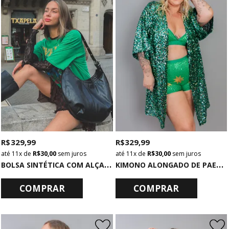
R$ 329,99
R$ 329,99
11x
de
R$ 30,00
sem juros
11x
de
R$ 30,00
sem juros
B
OLSA SINTÉTICA COM ALÇA DE ILHÓS PRETA
K
IMONO ALONGADO DE PAETÊ VERDE
COMPRAR
COMPRAR