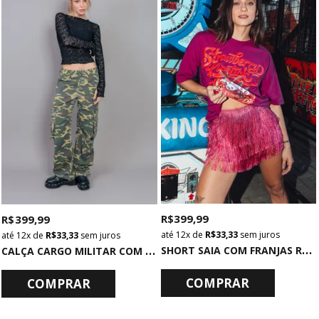
R$ 399,99
R$ 399,99
12x
de
R$ 33,33
sem juros
12x
de
R$ 33,33
sem juros
S
HORT SAIA COM FRANJAS ROSA
C
ALÇA CARGO MILITAR COM BOLSOS CAMUFLADA
COMPRAR
COMPRAR