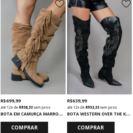
R$ 699,99
R$ 639,99
12x
de
R$ 58,33
sem juros
12x
de
R$ 53,33
sem juros
B
OTA EM CAMURÇA MARROM COM FRANJAS
B
OTA WESTERN OVER THE KNEE CAMURÇA PRETA
COMPRAR
COMPRAR