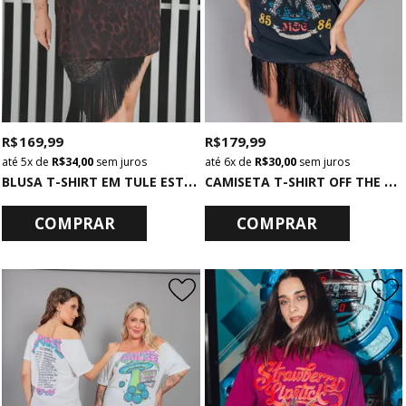
R$ 169,99
R$ 179,99
5x
de
R$ 34,00
sem juros
6x
de
R$ 30,00
sem juros
B
LUSA T-SHIRT EM TULE ESTAMPADO DE ONÇA
C
AMISETA T-SHIRT OFF THE SHOULDER CHUMBO STAGE
COMPRAR
COMPRAR