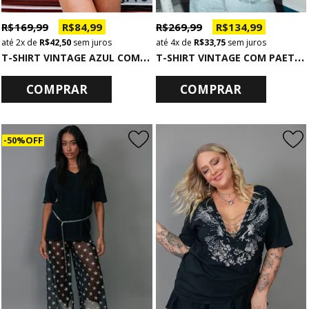
R$ 169,99
R$ 84,99
R$ 269,99
R$ 134,99
2x
de
R$ 42,50
sem juros
4x
de
R$ 33,75
sem juros
T
-SHIRT VINTAGE AZUL COM CORTES A LASER RULER
T
-SHIRT VINTAGE COM PAETÊS E MALHA COM BORDADO E FRANJAS
COMPRAR
COMPRAR
50% OFF