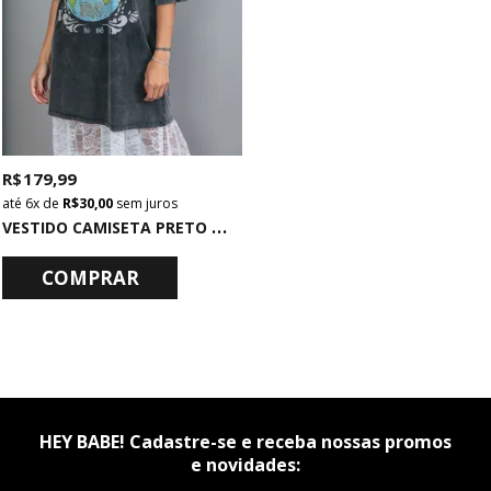
R$ 179,99
6x
de
R$ 30,00
sem juros
V
ESTIDO CAMISETA PRETO MARMORIZADO LOST RIDER
COMPRAR
HEY BABE! Cadastre-se e receba nossas promos
e novidades: