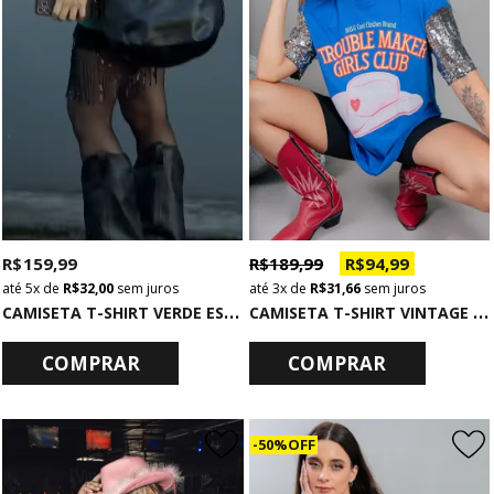
R$ 189,99
R$ 94,99
R$ 159,99
3x
de
R$ 31,66
sem juros
5x
de
R$ 32,00
sem juros
C
AMISETA T-SHIRT VINTAGE AZUL COM MANGAS DE PAETÊS GIRLS CLUB
C
AMISETA T-SHIRT VERDE ESCURO BRASIL
COMPRAR
COMPRAR
50% OFF