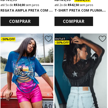
5x
de
R$ 34,00
sem juros
2x
de
R$ 42,50
sem juros
R
EGATA AMPLA PRETA COM SILK STARBORN
T
-SHIRT PRETA COM PLUMAS DEAFENING
COMPRAR
COMPRAR
50% OFF
OUTLET
50% OFF