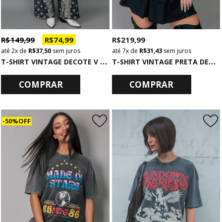
R$ 149,99
R$ 74,99
R$ 219,99
2x
de
R$ 37,50
sem juros
7x
de
R$ 31,43
sem juros
T
-SHIRT VINTAGE DECOTE V BÁSICA ESTONADA
T
-SHIRT VINTAGE PRETA DECOTE V COM CORRENTES EAGLE
COMPRAR
COMPRAR
50% OFF