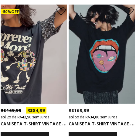
50% OFF
R$ 169,99
R$ 169,99
R$ 84,99
5x
de
R$ 34,00
sem juros
2x
de
R$ 42,50
sem juros
C
AMISETA T-SHIRT VINTAGE PRETA LOLLIPOP
C
AMISETA T-SHIRT VINTAGE PRETA FOREVER MANGA PAETÊ PRATA