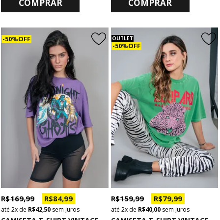
COMPRAR
COMPRAR
50% OFF
OUTLET
50% OFF
R$ 169,99
R$ 84,99
R$ 159,99
R$ 79,99
2x
de
R$ 42,50
sem juros
2x
de
R$ 40,00
sem juros
C
AMISETA T-SHIRT VINTAGE ROXA MIDNIGHT GHOSTS
C
AMISETA T-SHIRT VINTAGE VERDE LEOPARD