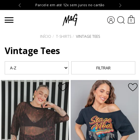
OMPRA10
Parcele em até 12x sem juros no cartão
BUSCA
0
INÍCIO
T-SHIRTS
VINTAGE TEES
Vintage Tees
FILTRAR