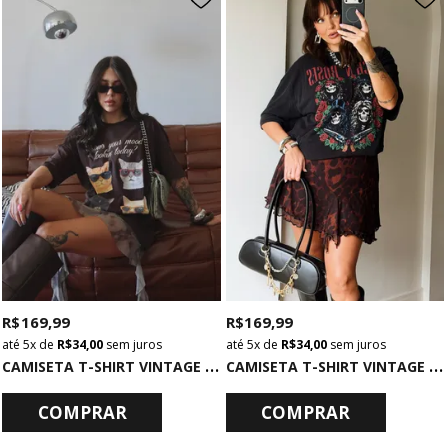
R$ 169,99
R$ 169,99
5x
de
R$ 34,00
sem juros
5x
de
R$ 34,00
sem juros
C
AMISETA T-SHIRT VINTAGE MARROM MOOD
C
AMISETA T-SHIRT VINTAGE PRETA ESTONADA GUNS
COMPRAR
COMPRAR