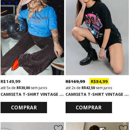
R$ 149,99
R$ 169,99
R$ 84,99
5x
de
R$ 30,00
sem juros
2x
de
R$ 42,50
sem juros
C
AMISETA T-SHIRT VINTAGE AZUL KISS
C
AMISETA T-SHIRT VINTAGE COM CORRENTES LATERAIS YOUNGER
COMPRAR
COMPRAR