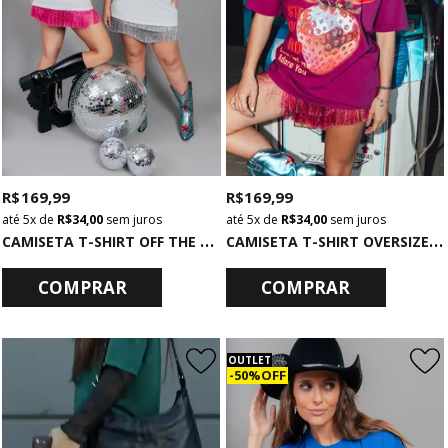
R$ 169,99
R$ 169,99
5x
de
R$ 34,00
sem juros
5x
de
R$ 34,00
sem juros
C
AMISETA T-SHIRT OFF THE SHOULDER OFF WHITE MUSIC PULSE
C
AMISETA T-SHIRT OVERSIZED STRAWBERRY
COMPRAR
COMPRAR
OUTLET
50% OFF