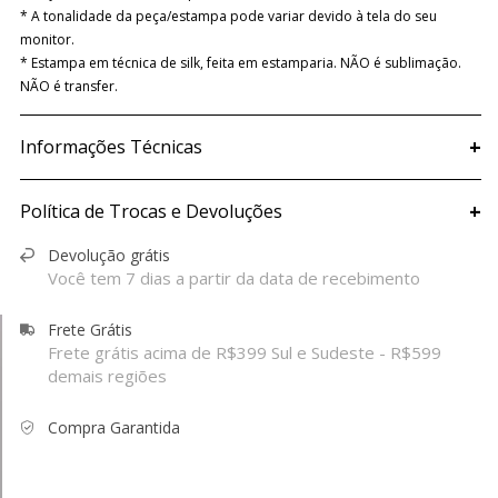
* A tonalidade da peça/estampa pode variar devido à tela do seu
monitor.
* Estampa em técnica de silk, feita em estamparia. NÃO é sublimação.
NÃO é transfer.
+
Informações Técnicas
+
Política de Trocas e Devoluções
Devolução grátis
Você tem 7 dias a partir da data de recebimento
Frete Grátis
Frete grátis acima de R$399 Sul e Sudeste - R$599
demais regiões
Compra Garantida