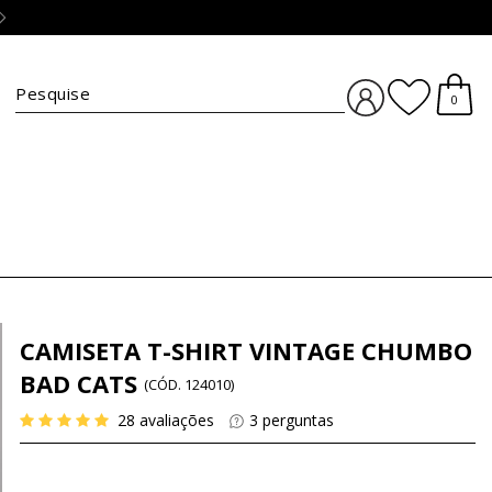
Frete grá
5% OFF no PIX!
r
BUSCA
0
CAMISETA T-SHIRT VINTAGE CHUMBO
BAD CATS
(
CÓD.
124010
)
28
avaliações
3
perguntas