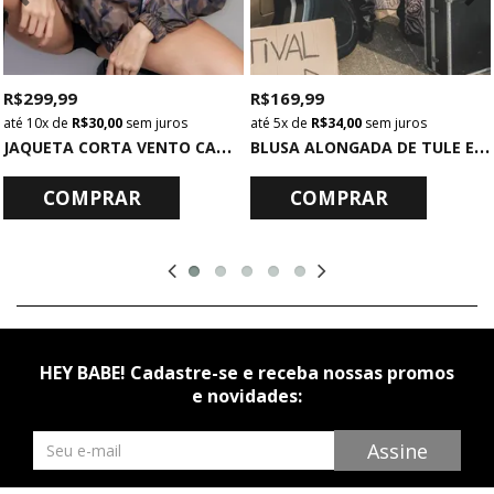
R$ 299,99
R$ 169,99
10x
de
R$ 30,00
sem juros
5x
de
R$ 34,00
sem juros
J
AQUETA CORTA VENTO CAMUFLADA
B
LUSA ALONGADA DE TULE ESTAMPADO
COMPRAR
COMPRAR
HEY BABE! Cadastre-se e receba nossas promos
e novidades:
Newsletter
Assine