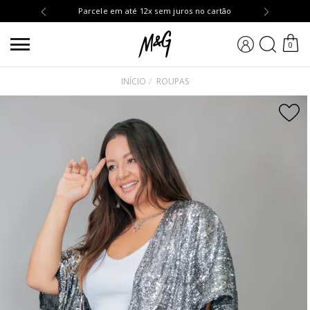
OMPRA10
Parcele em até 12x sem juros no cartão
BUSCA
0
INÍCIO
ROUPAS