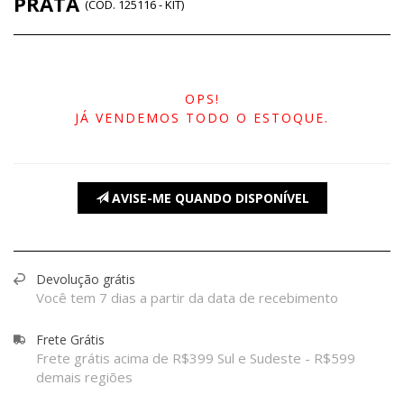
PRATA
(
CÓD.
125116 - KIT
)
OPS!
JÁ VENDEMOS TODO O ESTOQUE.
AVISE-ME QUANDO DISPONÍVEL
Devolução grátis
Você tem 7 dias a partir da data de recebimento
Frete Grátis
Frete grátis acima de R$399 Sul e Sudeste - R$599
demais regiões