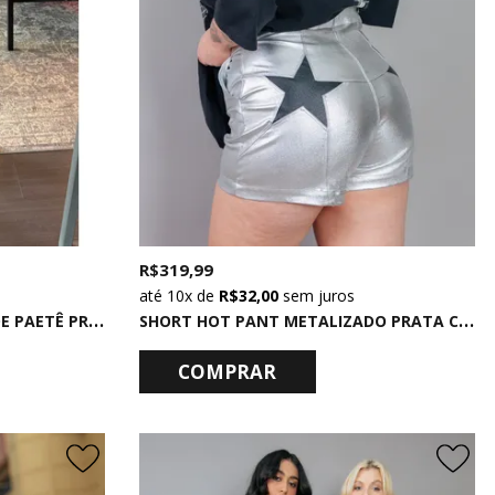
R$ 319,99
10x
de
R$ 32,00
sem juros
S
HORT SAIA COM FRANZIDO DE PAETÊ PRATA
S
HORT HOT PANT METALIZADO PRATA COM ESTRELA PRETO
COMPRAR