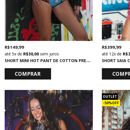
R$ 149,99
R$ 399,99
5x
de
R$ 30,00
sem juros
12x
de
R$ 
S
HORT MINI HOT PANT DE COTTON PRETO STARBORN
SHORT SAIA 
COMPRAR
COMP
OUTLET
50% OFF