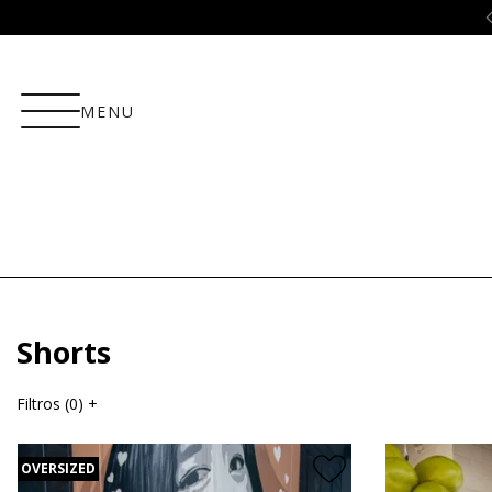
ão
5% OFF no PIX!
MENU
Shorts
Filtros (
0
)
+
OVERSIZED