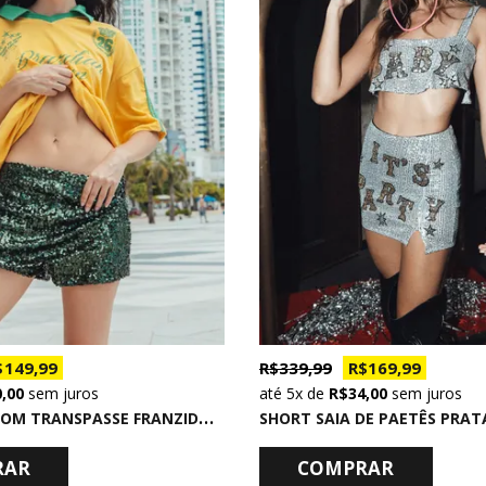
$ 149,99
R$ 339,99
R$ 169,99
0,00
sem juros
5x
de
R$ 34,00
sem juros
S
HORT SAIA COM TRANSPASSE FRANZIDO EM PAETÊ VERDE
RAR
COMPRAR