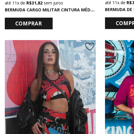
11x
de
R$ 
11x
de
R$ 31,82
sem juros
B
ERMUDA CARGO MILITAR CINTURA MÉDIA CAMUFLADA
BERMUDA DE 
COMP
COMPRAR