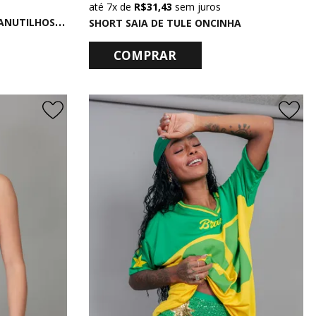
7x
de
R$ 31,43
sem juros
S
HORT SAIA DE PAETÊ COM CANUTILHOS PRATA CINTURA BAIXA
SHORT SAIA DE TULE ONCINHA
COMPRAR