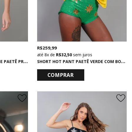
R$ 259,99
8x
de
R$ 32,50
sem juros
S
HORT SAIA COM FRANZIDO DE PAETÊ PRATA
S
HORT HOT PANT PAETÊ VERDE COM BORDADO DE ESTRELAS DOURADAS
COMPRAR