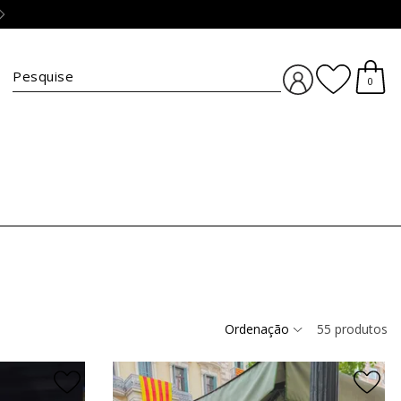
Troca simples e grátis :)
clique aqui
BUSCA
0
Ordenação
55
produtos