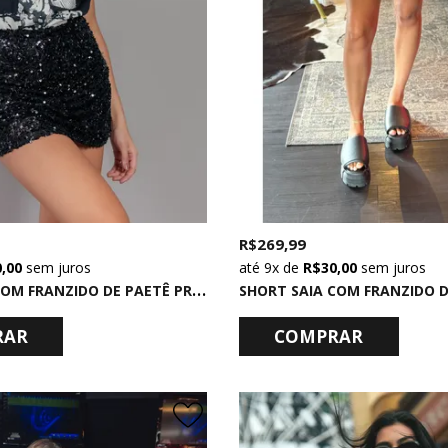
R$ 269,99
0,00
sem juros
9x
de
R$ 30,00
sem juros
S
HORT SAIA COM FRANZIDO DE PAETÊ PRETO
RAR
COMPRAR