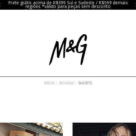
Frete grátis acima de R$399 Sul e Sudeste / R$599 demais
regiões *válido para peças sem desconto
INÍCIO
ROUPAS
SHORTS