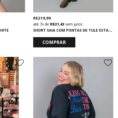
R$ 219,99
7x
de
R$ 31,43
sem juros
S
HORT SAIA COM PONTAS DE TULE ESTAMPADO GYPSY
HITE
COMPRAR