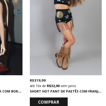
R$ 319,99
10x
de
R$ 32,00
sem juros
S
HORT SAIA DE PAETÊS PRATA COM BORDADO PARTY
S
HORT HOT PANT DE PAETÊS COM FRANJAS
COMPRAR