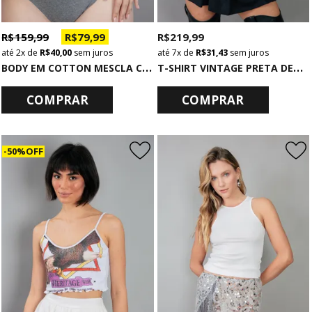
R$ 159,99
R$ 79,99
R$ 219,99
2x
de
R$ 40,00
sem juros
7x
de
R$ 31,43
sem juros
B
ODY EM COTTON MESCLA COM ESTAMPA PERFECTLY
T
-SHIRT VINTAGE PRETA DECOTE V COM CORRENTES EAGLE
COMPRAR
COMPRAR
50% OFF