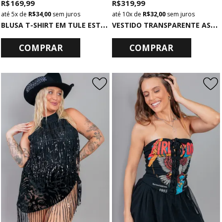
R$ 169,99
R$ 319,99
5x
de
R$ 34,00
sem juros
10x
de
R$ 32,00
sem juros
B
LUSA T-SHIRT EM TULE ESTAMPADO DE ONÇA
V
ESTIDO TRANSPARENTE ASSIMÉTRICO COM FRANJAS PRETO
COMPRAR
COMPRAR