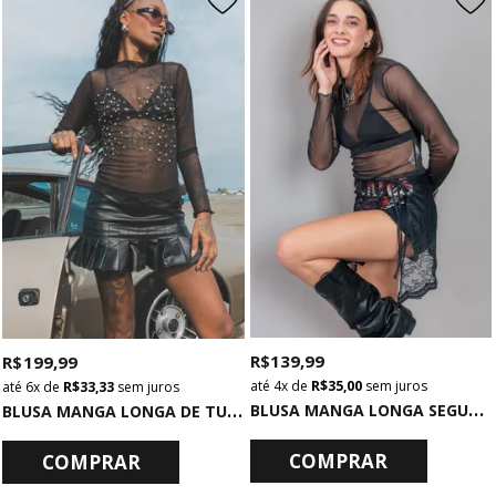
R$ 139,99
R$ 199,99
4x
de
R$ 35,00
sem juros
6x
de
R$ 33,33
sem juros
B
LUSA MANGA LONGA SEGUNDA PELE DE TULE PRETO
B
LUSA MANGA LONGA DE TULE PRETO COM PEDRARIAS
COMPRAR
COMPRAR