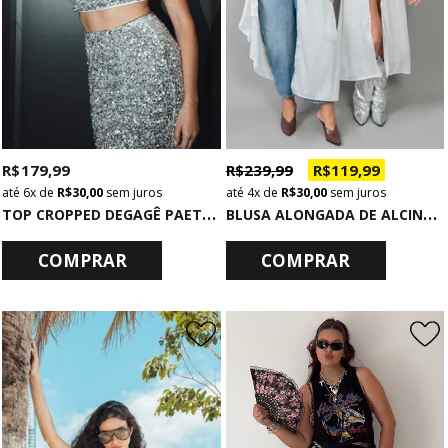
R$ 179,99
R$ 239,99
R$ 119,99
6x
de
R$ 30,00
sem juros
4x
de
R$ 30,00
sem juros
T
OP CROPPED DEGAGÊ PAETÊ PRATA
B
LUSA ALONGADA DE ALCINHA ACETINADA OFF WHITE
COMPRAR
COMPRAR