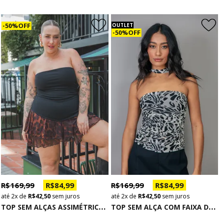
50% OFF
OUTLET
50% OFF
R$ 169,99
R$ 84,99
R$ 169,99
R$ 84,99
2x
de
R$ 42,50
sem juros
2x
de
R$ 42,50
sem juros
T
OP SEM ALÇAS ASSIMÉTRICO COM ABERTURA PRETO
T
OP SEM ALÇA COM FAIXA DE TULE ANIMAL PRINT PRETO E BRANCO