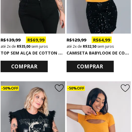
R$ 139,99
R$ 69,99
R$ 129,99
R$ 64,99
2x
de
R$ 35,00
sem juros
2x
de
R$ 32,50
sem juros
T
OP SEM ALÇA DE COTTON PRETO SOUL MATE
C
AMISETA BABYLOOK DE COTTON OCRE TOO RAD
COMPRAR
COMPRAR
50% OFF
50% OFF