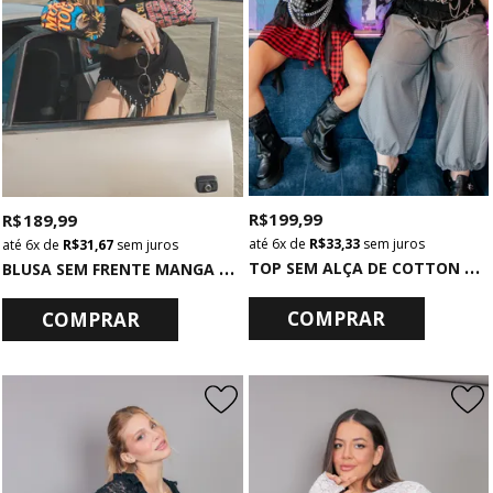
R$ 199,99
R$ 189,99
6x
de
R$ 33,33
sem juros
6x
de
R$ 31,67
sem juros
T
OP SEM ALÇA DE COTTON PRETO COM BABADOS DE TULE
B
LUSA SEM FRENTE MANGA LONGA PRETA K-POP
COMPRAR
COMPRAR