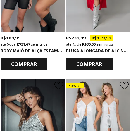
R$ 189,99
R$ 239,99
R$ 119,99
6x
de
R$ 31,67
sem juros
4x
de
R$ 30,00
sem juros
B
ODY MAIÔ DE ALÇA ESTAMPADO ONCINHA
B
LUSA ALONGADA DE ALCINHA ACETINADA VERMELHA
COMPRAR
COMPRAR
50% OFF