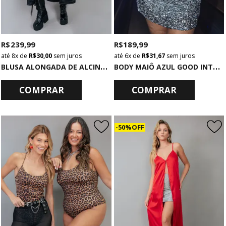
R$ 239,99
R$ 189,99
8x
de
R$ 30,00
sem juros
6x
de
R$ 31,67
sem juros
B
LUSA ALONGADA DE ALCINHA ACETINADA PRETA
B
ODY MAIÔ AZUL GOOD INTENTIONS
COMPRAR
COMPRAR
50% OFF