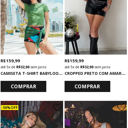
R$ 159,99
R$ 159,99
5x
de
R$ 32,00
sem juros
5x
de
R$ 32,00
sem juros
C
AMISETA T-SHIRT BABYLOOK CANELADA VERDE BRASIL
C
ROPPED PRETO COM AMARRAÇÃO HIGHROLLER
COMPRAR
COMPRAR
50% OFF