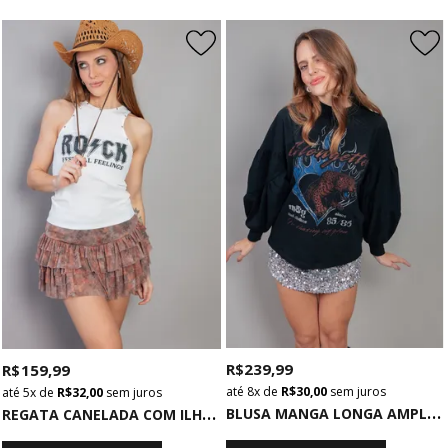
R$ 239,99
R$ 159,99
8x
de
R$ 30,00
sem juros
5x
de
R$ 32,00
sem juros
B
LUSA MANGA LONGA AMPLA PRETA GLOWGETTER
R
EGATA CANELADA COM ILHOSES OFF WHITE ROCK