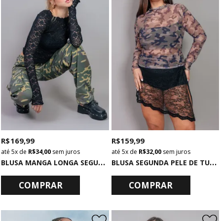
R$ 169,99
R$ 159,99
5x
de
R$ 34,00
sem juros
5x
de
R$ 32,00
sem juros
B
LUSA MANGA LONGA SEGUNDA PELE PRETA DE RENDA
B
LUSA SEGUNDA PELE DE TULE CAMUFLADA
COMPRAR
COMPRAR