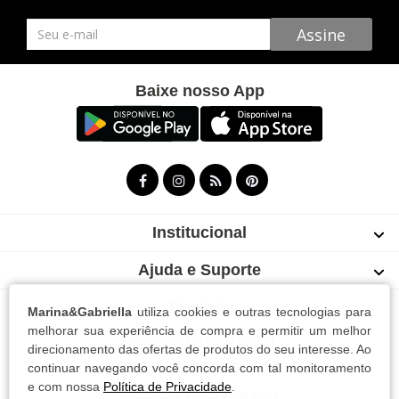
Newsletter
Assine
Baixe nosso App
Institucional
Ajuda e Suporte
Contato
Marina&Gabriella
utiliza cookies e outras tecnologias para
melhorar sua experiência de compra e permitir um melhor
Telefone: (47) 98832-0224
direcionamento das ofertas de produtos do seu interesse. Ao
continuar navegando você concorda com tal monitoramento
WhatsApp: (47) 98832-0224
e com nossa
Política de Privacidade
.
Blumenau | Santa Catarina