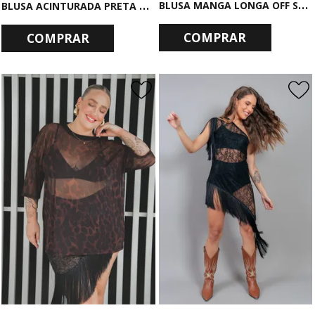
B
LUSA MANGA LONGA OFF SHOULDER DE TULE ONCINHA
B
LUSA ACINTURADA PRETA PERMISSION
COMPRAR
COMPRAR