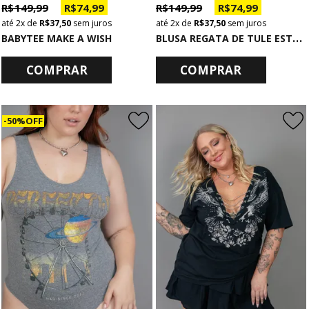
R$ 149,99
R$ 74,99
R$ 149,99
R$ 74,99
2x
de
R$ 37,50
sem juros
2x
de
R$ 37,50
sem juros
B
LUSA REGATA DE TULE ESTAMPADA THE WORLD
BABYTEE MAKE A WISH
COMPRAR
COMPRAR
50% OFF