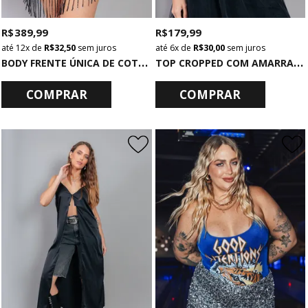
R$ 389,99
R$ 179,99
12x
de
R$ 32,50
sem juros
6x
de
R$ 30,00
sem juros
B
ODY FRENTE ÚNICA DE COTTON PRETO COM FRANJAS DE PAETÊ
T
OP CROPPED COM AMARRAÇÃO FRENTE PRETO FIRESTORM
COMPRAR
COMPRAR