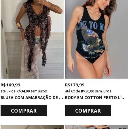
R$ 169,99
R$ 179,99
5x
de
R$ 34,00
sem juros
6x
de
R$ 30,00
sem juros
B
LUSA COM AMARRAÇÃO DE TULE ESTAMPADO GYPSY
B
ODY EM COTTON PRETO LIVE TO RIDE
COMPRAR
COMPRAR