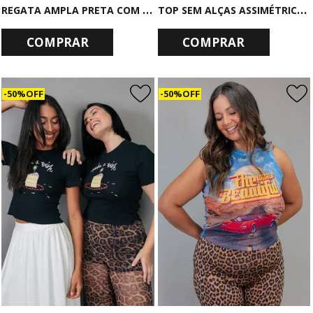
R
EGATA AMPLA PRETA COM SILK STARBORN
T
OP SEM ALÇAS ASSIMÉTRICO COM ABERTURA MARROM
COMPRAR
COMPRAR
50% OFF
50% OFF