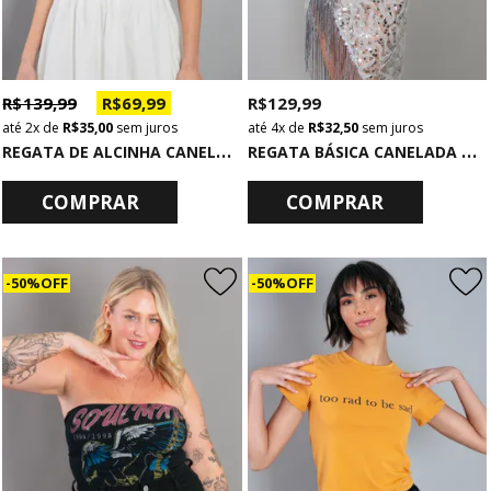
R$ 139,99
R$ 69,99
R$ 129,99
2x
de
R$ 35,00
sem juros
4x
de
R$ 32,50
sem juros
R
EGATA DE ALCINHA CANELADA WILD
R
EGATA BÁSICA CANELADA OFF WHITE
COMPRAR
COMPRAR
50% OFF
50% OFF