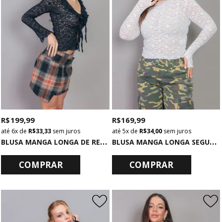
R$ 199,99
R$ 169,99
6x
de
R$ 33,33
sem juros
5x
de
R$ 34,00
sem juros
B
LUSA MANGA LONGA DE RENDA COM AMARRAÇÃO
B
LUSA MANGA LONGA SEGUNDA PELE OFF WHITE DE RENDA
COMPRAR
COMPRAR