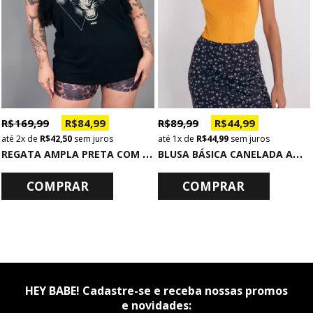
R$ 169,99
R$ 84,99
R$ 89,99
R$ 44,99
2x
de
R$ 42,50
sem juros
1x
de
R$ 44,99
sem juros
R
EGATA AMPLA PRETA COM PLUMAS NA CAVA TAKE IT EASY
B
LUSA BÁSICA CANELADA AMARELO RECORTE NO DECOTE
COMPRAR
COMPRAR
HEY BABE! Cadastre-se e receba nossas promos
e novidades: