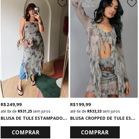
R$ 249,99
R$ 199,99
8x
de
R$ 31,25
sem juros
6x
de
R$ 33,33
sem juros
B
LUSA DE TULE ESTAMPADO COM PONTAS
B
LUSA CROPPED DE TULE ESTAMPADO MANGA LONGA COM PONTAS E BABADOS
COMPRAR
COMPRAR