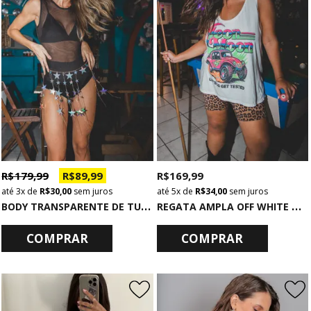
R$ 179,99
R$ 89,99
R$ 169,99
3x
de
R$ 30,00
sem juros
5x
de
R$ 34,00
sem juros
B
ODY TRANSPARENTE DE TULE PRETO
R
EGATA AMPLA OFF WHITE NEON MOON
COMPRAR
COMPRAR