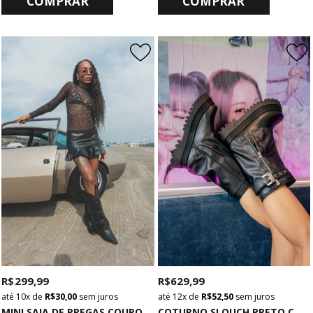
COMPRAR
COMPRAR
R$ 299,99
R$ 629,99
10x
de
R$ 30,00
sem juros
12x
de
R$ 52,50
sem juros
M
INI SAIA DE PREGAS COURO SINTÉTICO PRETA
C
OTURNO SLOUCH PRETO COM FIVELA