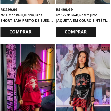
R$ 299,99
R$ 499,99
10x
de
R$ 30,00
sem juros
12x
de
R$ 41,67
sem juros
S
HORT SAIA PRETO DE SUEDE COM METAIS FRENTE
J
AQUETA EM COURO SINTÉTICO COM FRANJAS
COMPRAR
COMPRAR