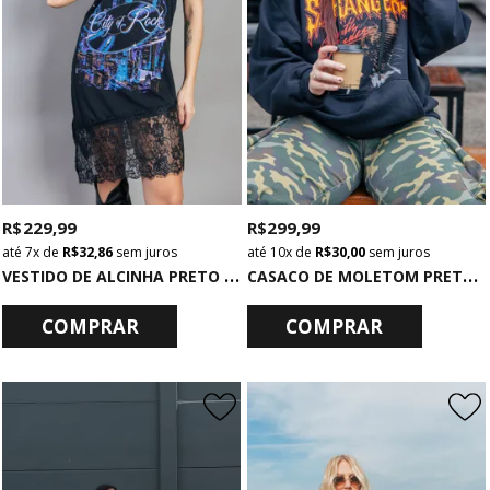
R$ 229,99
R$ 299,99
7x
de
R$ 32,86
sem juros
10x
de
R$ 30,00
sem juros
V
ESTIDO DE ALCINHA PRETO COM RENDA CITY OF ROCK
C
ASACO DE MOLETOM PRETO COM CAPUZ E BOLSO STRANGERS
COMPRAR
COMPRAR