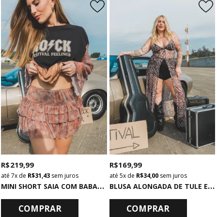
R$ 219,99
R$ 169,99
7x
de
R$ 31,43
sem juros
5x
de
R$ 34,00
sem juros
M
INI SHORT SAIA COM BABADOS DE TULE ESTAMPADO
B
LUSA ALONGADA DE TULE ESTAMPADO
COMPRAR
COMPRAR