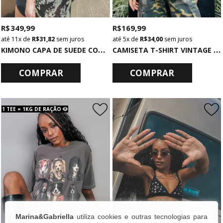
R$ 349,99
R$ 169,99
11x
de
R$ 31,82
sem juros
5x
de
R$ 34,00
sem juros
K
IMONO CAPA DE SUEDE COM TACHAS E FRANJAS PRETO
C
AMISETA T-SHIRT VINTAGE CHUMBO K-POP LOVERS
COMPRAR
COMPRAR
1 TEE = 1KG DE RAÇÃO 🐶
Marina&Gabriella
utiliza cookies e outras tecnologias para