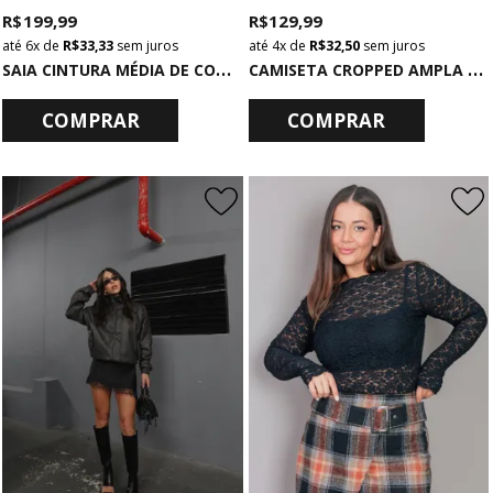
R$ 199,99
R$ 129,99
6x
de
R$ 33,33
sem juros
4x
de
R$ 32,50
sem juros
S
AIA CINTURA MÉDIA DE COTELÊ MARROM
C
AMISETA CROPPED AMPLA BÁSICA PRETA
COMPRAR
COMPRAR