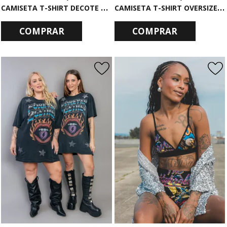
C
AMISETA T-SHIRT DECOTE V COM FRANJAS MARROM RECKLESS
C
AMISETA T-SHIRT OVERSIZED AZUL ROCK CATS
COMPRAR
COMPRAR