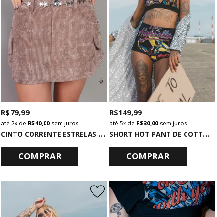
R$ 79,99
R$ 149,99
2x
de
R$ 40,00
sem juros
5x
de
R$ 30,00
sem juros
C
INTO CORRENTE ESTRELAS PRATA
S
HORT HOT PANT DE COTTON PRETO HIGHROLLER
COMPRAR
COMPRAR