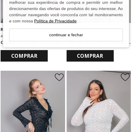
melhorar sua experiência de compra e permitir um melhor
direcionamento das ofertas de produtos do seu interesse. Ao
continuar navegando você concorda com tal monitoramento
e com nossa
Política de Privacidade
.
R$ 169,99
R$ 189,99
continuar e fechar
5x
de
R$ 34,00
sem juros
6x
de
R$ 31,67
sem juros
C
AMISETA T-SHIRT OVERSIZED MARROM ROCK DOGS
T
OP DE TULE PRETO COM APLIQUES E PINGENTES
COMPRAR
COMPRAR