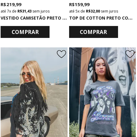
R$ 219,99
R$ 159,99
7x
de
R$ 31,43
sem juros
5x
de
R$ 32,00
sem juros
V
ESTIDO CAMISETÃO PRETO COM APLIQUES FOREVER
T
OP DE COTTON PRETO COM ESTAMPA ROCK
COMPRAR
COMPRAR