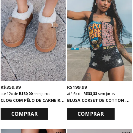
R$ 359,99
R$ 199,99
12x
de
R$ 30,00
sem juros
6x
de
R$ 33,33
sem juros
C
LOG COM PÊLO DE CARNEIRO MARROM
B
LUSA CORSET DE COTTON PRETA K-POP
COMPRAR
COMPRAR