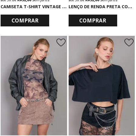
C
AMISETA T-SHIRT VINTAGE VERDE LIVE LOUD
L
ENÇO DE RENDA PRETA COM BARRA DE VELUDO
COMPRAR
COMPRAR