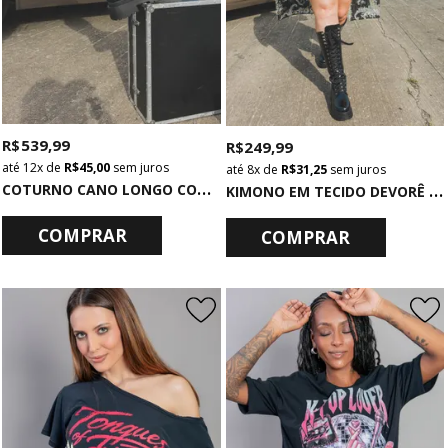
R$ 539,99
R$ 249,99
12x
de
R$ 45,00
sem juros
8x
de
R$ 31,25
sem juros
C
OTURNO CANO LONGO COM CADARÇO PRETO
K
IMONO EM TECIDO DEVORÊ ESTAMPADO PAISLEY
COMPRAR
COMPRAR