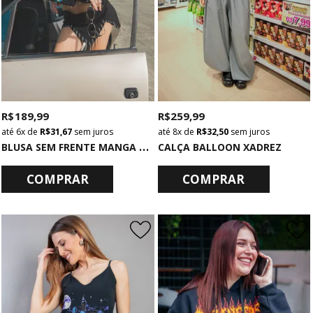
R$ 189,99
R$ 259,99
6x
de
R$ 31,67
sem juros
8x
de
R$ 32,50
sem juros
B
LUSA SEM FRENTE MANGA LONGA PRETA K-POP
CALÇA BALLOON XADREZ
COMPRAR
COMPRAR