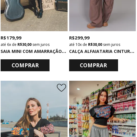
R$ 179,99
R$ 299,99
6x
de
R$ 30,00
sem juros
10x
de
R$ 30,00
sem juros
S
AIA MINI COM AMARRAÇÃO DE PAETÊ PRETO
C
ALÇA ALFAIATARIA CINTURA BAIXA MARROM
COMPRAR
COMPRAR