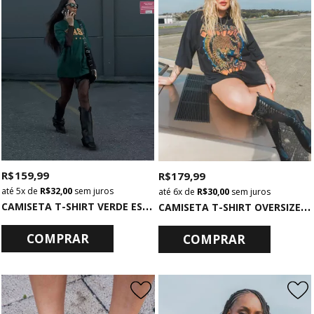
R$ 159,99
R$ 179,99
5x
de
R$ 32,00
sem juros
6x
de
R$ 30,00
sem juros
C
AMISETA T-SHIRT VERDE ESCURO BRASIL
C
AMISETA T-SHIRT OVERSIZED ESTONADA PRETA AFTERGLOW
COMPRAR
COMPRAR