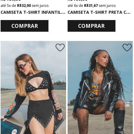
5x
de
R$ 32,00
sem juros
6x
de
R$ 31,67
sem juros
C
AMISETA T-SHIRT INFANTIL PRETA K-POP
C
AMISETA T-SHIRT PRETA COM MANGA DE RENDA WORLD
COMPRAR
COMPRAR