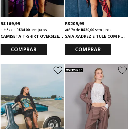
R$ 169,99
R$ 209,99
5x
de
R$ 34,00
sem juros
7x
de
R$ 30,00
sem juros
C
AMISETA T-SHIRT OVERSIZED VERMELHA EUPHORIA
S
AIA XADREZ E TULE COM PONTAS
COMPRAR
COMPRAR
OVERSIZED