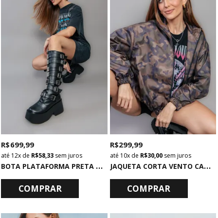
R$ 699,99
R$ 299,99
12x
de
R$ 58,33
sem juros
10x
de
R$ 30,00
sem juros
B
OTA PLATAFORMA PRETA COM METAIS
J
AQUETA CORTA VENTO CAMUFLADA
COMPRAR
COMPRAR