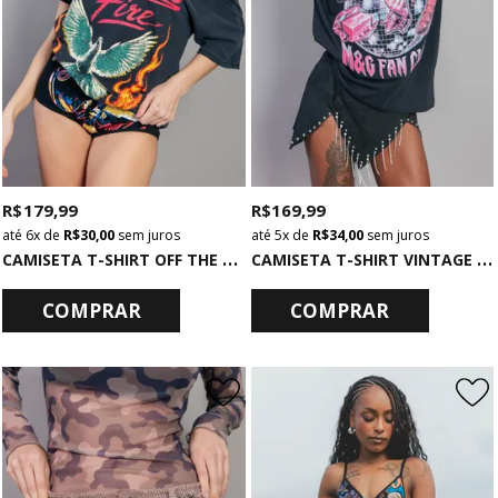
R$ 179,99
R$ 169,99
6x
de
R$ 30,00
sem juros
5x
de
R$ 34,00
sem juros
C
AMISETA T-SHIRT OFF THE SHOULDER CHUMBO TONGUES
C
AMISETA T-SHIRT VINTAGE PRETA K-POP POWER
COMPRAR
COMPRAR