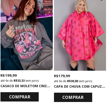
R$ 199,99
R$ 179,99
6x
de
R$ 33,33
sem juros
6x
de
R$ 30,00
sem juros
C
ASACO DE MOLETOM CINZA K-POP LOVER
C
APA DE CHUVA COM CAPUZ DE POÁ ROSA E VERMELHO
COMPRAR
COMPRAR