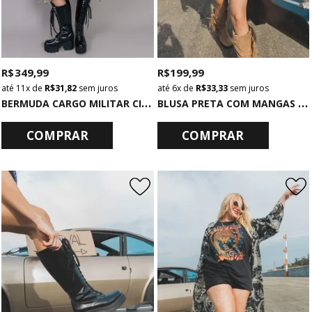
R$ 349,99
R$ 199,99
11x
de
R$ 31,82
sem juros
6x
de
R$ 33,33
sem juros
B
ERMUDA CARGO MILITAR CINTURA MÉDIA CAMUFLADA
B
LUSA PRETA COM MANGAS AMPLAS EM TULE ROCK
COMPRAR
COMPRAR