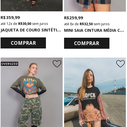
R$ 359,99
R$ 259,99
12x
de
R$ 30,00
sem juros
8x
de
R$ 32,50
sem juros
J
AQUETA DE COURO SINTÉTICO CHUMBO
M
INI SAIA CINTURA MÉDIA COM CINTO XADREZ
COMPRAR
COMPRAR
OVERSIZED