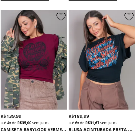
R$ 139,99
R$ 189,99
4x
de
R$ 35,00
sem juros
6x
de
R$ 31,67
sem juros
C
AMISETA BABYLOOK VERMELHA LOVE DREAMS
B
LUSA ACINTURADA PRETA PERMISSION