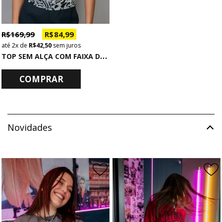
R$ 169,99
R$ 84,99
2x
de
R$ 42,50
sem juros
T
OP SEM ALÇA COM FAIXA DE TULE ANIMAL PRINT PRETO E BRANCO
COMPRAR
Novidades