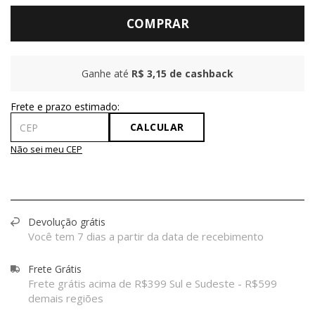
COMPRAR
Ganhe até
R$ 3,15
de cashback
CALCULAR
Não sei meu CEP
Devolução grátis
Você tem 7 dias a partir da data de recebimento
Frete Grátis
Frete grátis acima de R$399 Sul e Sudeste - R$599
demais regiões