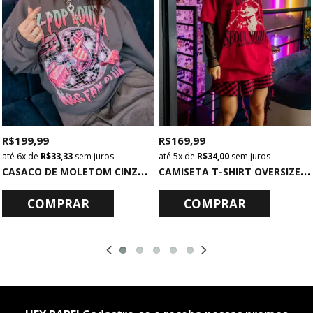
R$ 199,99
R$ 169,99
6x
de
R$ 33,33
sem juros
5x
de
R$ 34,00
sem juros
C
ASACO DE MOLETOM CINZA K-POP LOVER
C
AMISETA T-SHIRT OVERSIZED VERMELHA EUPHORIA
COMPRAR
COMPRAR