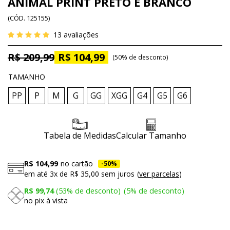
ANIMAL PRINT PRETO E BRANCO
(
CÓD.
125155
)
13
avaliações
R$ 209,99
R$ 104,99
50%
de desconto
TAMANHO
PP
P
M
G
GG
XGG
G4
G5
G6
Tabela de Medidas
Calcular Tamanho
R$ 104,99
no cartão
50%
em até
3x
de
R$ 35,00
sem juros
ver parcelas
R$ 99,74
53%
de desconto
5%
de desconto
no pix à vista