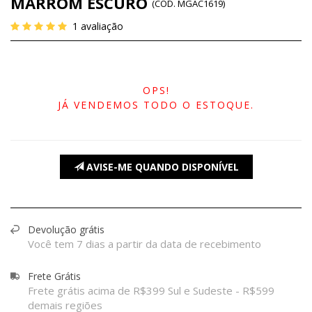
MARROM ESCURO
(
CÓD.
MGAC1619
)
1
avaliação
OPS!
JÁ VENDEMOS TODO O ESTOQUE.
AVISE-ME QUANDO DISPONÍVEL
Devolução grátis
Você tem 7 dias a partir da data de recebimento
Frete Grátis
Frete grátis acima de R$399 Sul e Sudeste - R$599
demais regiões