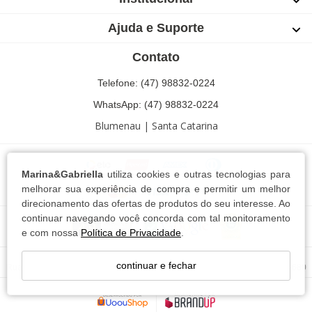
Ajuda e Suporte
Contato
Telefone: (47) 98832-0224
WhatsApp: (47) 98832-0224
Blumenau | Santa Catarina
Marina&Gabriella
utiliza cookies e outras tecnologias para
melhorar sua experiência de compra e permitir um melhor
direcionamento das ofertas de produtos do seu interesse. Ao
continuar navegando você concorda com tal monitoramento
e com nossa
Política de Privacidade
.
Marina e Gabriella Conf. e Com. Textil LTDA - 13.744.102/0001-63
continuar e fechar
Rua Ricardo Paul,76 Bairro Escola Agrícola - Blumenau - SC - CEP: 89037-680