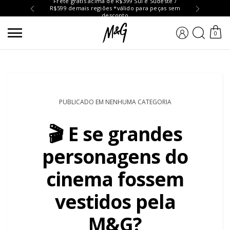
Frete grátis acima de R$399 Sul e Sudeste /
R$599 demais regiões *válido para peças sem
Troc
desconto
BUSCA
0
PUBLICADO EM NENHUMA CATEGORIA
🎬 E se grandes
personagens do
cinema fossem
vestidos pela
M&G?