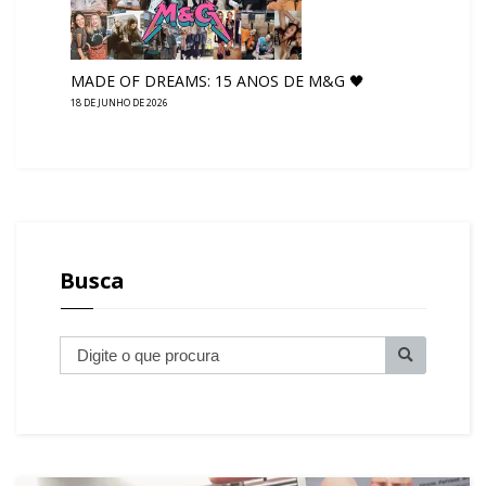
MADE OF DREAMS: 15 ANOS DE M&G 🖤
18 DE JUNHO DE 2026
Busca
B
u
s
c
a