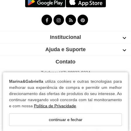
Institucional
Ajuda e Suporte
Contato
Telefone: (47) 98832-0224
Marina&Gabriella
utiliza cookies e outras tecnologias para
WhatsApp: (47) 98832-0224
melhorar sua experiência de compra e permitir um melhor
Blumenau | Santa Catarina
direcionamento das ofertas de produtos do seu interesse. Ao
continuar navegando você concorda com tal monitoramento
e com nossa
Política de Privacidade
.
continuar e fechar