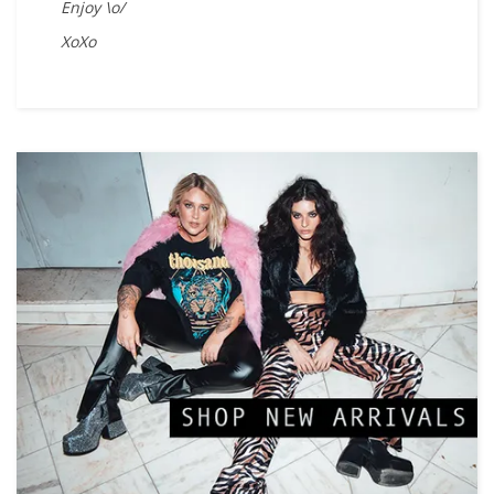
Enjoy \o/
XoXo