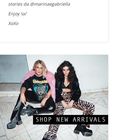
stories da @marinaegabriella
Enjoy \o/
XoXo