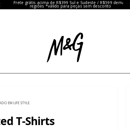
Frete grátis acima de R$399 Sul e Sudeste / R$599 demais
regiões *válido para peças sem desconto
ADO EM LIFE STYLE
ed T-Shirts