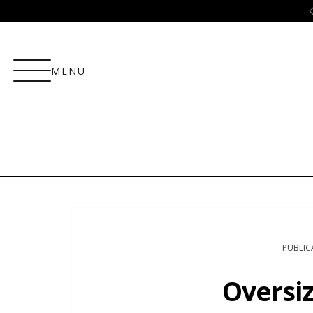
ão
5% OFF no PIX!
MENU
PUBLIC
Oversiz