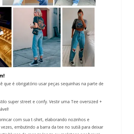
m!
cê que é obrigatório usar peças sequinhas na parte de
ilo super street e confy. Vestir uma Tee oversized +
ável!
incar com sua t-shirt, elaborando nozinhos e
ezes, embutindo a barra da tee no sutiã para deixar