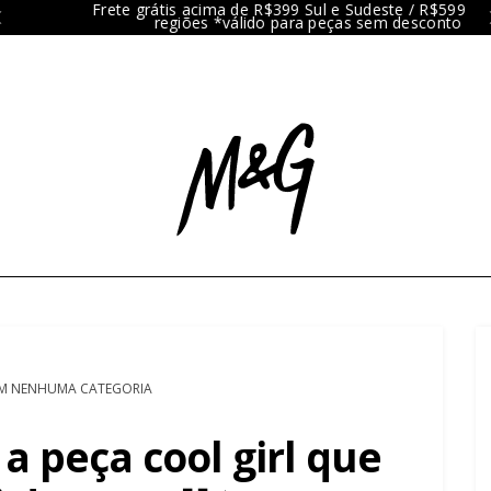
Frete grátis acima de R$399 Sul e Sudeste / R$599 demais
regiões *válido para peças sem desconto
M NENHUMA CATEGORIA
a peça cool girl que