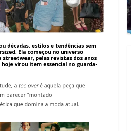
ou décadas, estilos e tendências sem
ersized. Ela começou no universo
o streetwear, pelas revistas dos anos
e hoje virou item essencial no guarda-
itude, a
tee over
é aquela peça que
sem parecer “montado
tética que domina a moda atual.