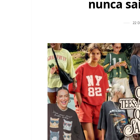
nunca sa
22 D