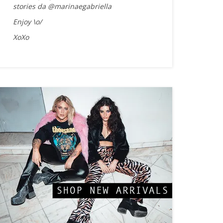
stories da @marinaegabriella
Enjoy \o/
XoXo