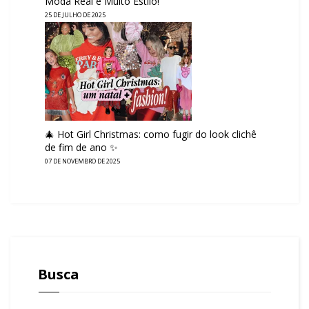
Moda Real e Muito Estilo!
25 DE JULHO DE 2025
🎄 Hot Girl Christmas: como fugir do look clichê
de fim de ano ✨
07 DE NOVEMBRO DE 2025
Busca