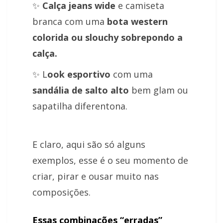
✨
C
alça
jeans wide
e camiseta
branca com uma
bota western
colorida ou slouchy sobrepondo a
calça.
✨ L
ook esportivo
com uma
sandália de salto alto
bem glam ou
sapatilha diferentona.
E claro, aqui são só alguns
exemplos, esse é o seu momento de
criar, pirar e ousar muito nas
composições.
Essas combinações “erradas”