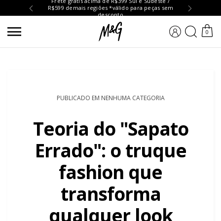
Frete grátis acima de R$399 Sul e Sudeste /
R$599 demais regiões *válido para peças sem
Troc
desconto
BUSCA
0
PUBLICADO EM NENHUMA CATEGORIA
Teoria do "Sapato
Errado": o truque
fashion que
transforma
qualquer look