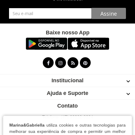
Newsletter
Assine
Baixe nosso App
Institucional
Ajuda e Suporte
Contato
Telefone: (47) 98832-0224
Marina&Gabriella
utiliza cookies e outras tecnologias para
WhatsApp: (47) 98832-0224
melhorar sua experiência de compra e permitir um melhor