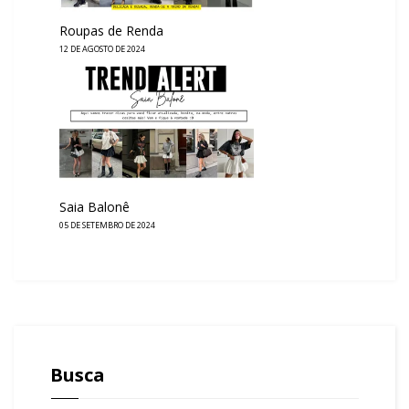
Roupas de Renda
12 DE AGOSTO DE 2024
Saia Balonê
05 DE SETEMBRO DE 2024
Busca