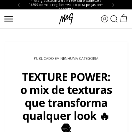
Frete grátis acima de R$399 Sul e Sudeste /
R$599 demais regiões *válido para peças sem
Troc
desconto
BUSCA
0
PUBLICADO EM NENHUMA CATEGORIA
TEXTURE POWER:
o mix de texturas
que transforma
qualquer look 🔥
🧶