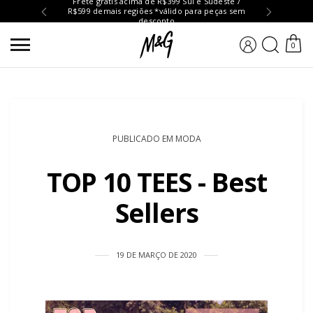
Frete grátis acima de R$399 Sul e Sudeste /
R$599 demais regiões *válido para peças sem
Troc
desconto
BUSCA
0
PUBLICADO EM MODA
TOP 10 TEES - Best
Sellers
19 DE MARÇO DE 2020