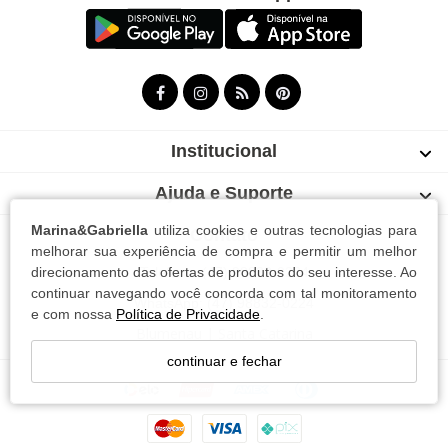
Institucional
Ajuda e Suporte
Marina&Gabriella
utiliza cookies e outras tecnologias para
Contato
melhorar sua experiência de compra e permitir um melhor
Telefone: (47) 98832-0224
direcionamento das ofertas de produtos do seu interesse. Ao
continuar navegando você concorda com tal monitoramento
WhatsApp: (47) 98832-0224
e com nossa
Política de Privacidade
.
Blumenau | Santa Catarina
continuar e fechar