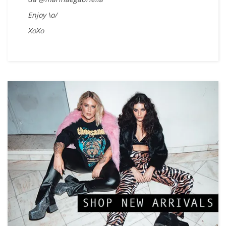
Enjoy \o/
XoXo