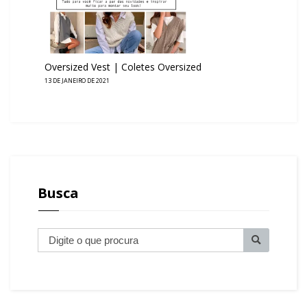
Oversized Vest | Coletes Oversized
13 DE JANEIRO DE 2021
Busca
B
u
s
c
a