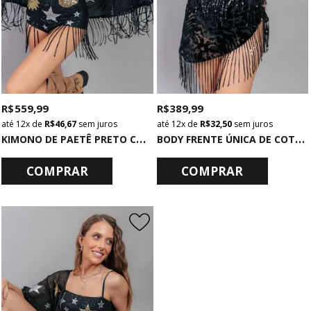
R$ 559,99
R$ 389,99
12x
de
R$ 46,67
sem juros
12x
de
R$ 32,50
sem juros
K
IMONO DE PAETÊ PRETO COM BORDADOS
B
ODY FRENTE ÚNICA DE COTTON PRETO COM FRANJAS DE PAETÊ
COMPRAR
COMPRAR