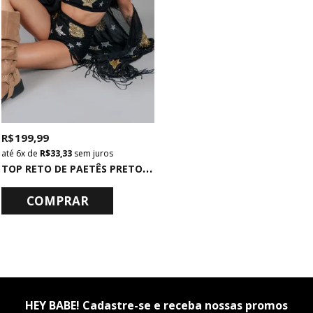
R$ 199,99
6x
de
R$ 33,33
sem juros
T
OP RETO DE PAETÊS PRETO BORDADO
COMPRAR
HEY BABE! Cadastre-se e receba nossas promos