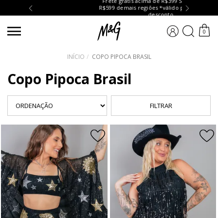
Frete grátis acima de R$399 Sul e Sudeste /
R$599 demais regiões *válido para peças sem
desconto
BUSCA
0
INÍCIO
COPO PIPOCA BRASIL
Copo Pipoca Brasil
FILTRAR