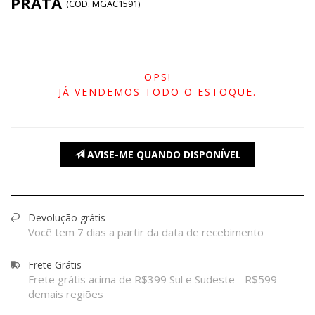
PRATA
(
CÓD.
MGAC1591
)
OPS!
JÁ VENDEMOS TODO O ESTOQUE.
AVISE-ME QUANDO DISPONÍVEL
Devolução grátis
Você tem 7 dias a partir da data de recebimento
Frete Grátis
Frete grátis acima de R$399 Sul e Sudeste - R$599
demais regiões