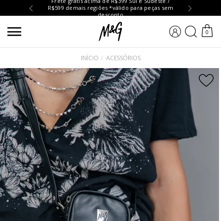
Frete grátis acima de R$399 Sul e Sudeste /
R$599 demais regiões *válido para peças sem
Troc
desconto
BUSCA
0
INÍCIO
ACESSÓRIOS