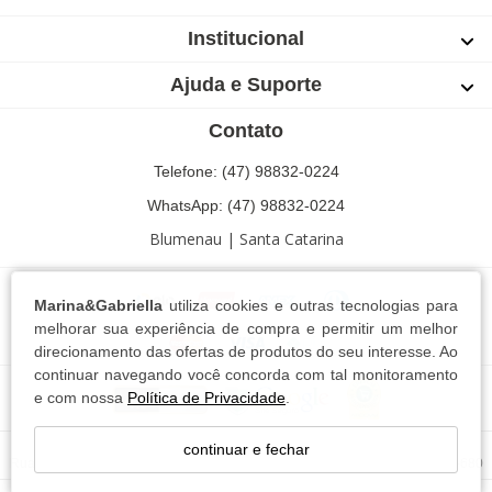
Institucional
Ajuda e Suporte
Contato
Telefone: (47) 98832-0224
WhatsApp: (47) 98832-0224
Blumenau | Santa Catarina
Marina&Gabriella
utiliza cookies e outras tecnologias para
melhorar sua experiência de compra e permitir um melhor
direcionamento das ofertas de produtos do seu interesse. Ao
continuar navegando você concorda com tal monitoramento
e com nossa
Política de Privacidade
.
Marina e Gabriella Conf. e Com. Textil LTDA - 13.744.102/0001-63
continuar e fechar
Rua Ricardo Paul,76 Bairro Escola Agrícola - Blumenau - SC - CEP: 89037-680