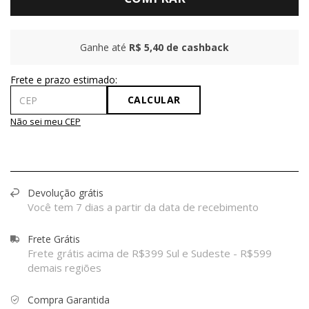
Ganhe até
R$ 5,40
de cashback
CALCULAR
Não sei meu CEP
Devolução grátis
Você tem 7 dias a partir da data de recebimento
Frete Grátis
Frete grátis acima de R$399 Sul e Sudeste - R$599
demais regiões
Compra Garantida