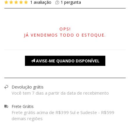
1
avaliação
1
pergunta
OPS!
JÁ VENDEMOS TODO O ESTOQUE.
AVISE-ME QUANDO DISPONÍVEL
Devolução grátis
Você tem 7 dias a partir da data de recebimento
Frete Grátis
Frete grátis acima de R$399 Sul e Sudeste - R$599
demais regiões