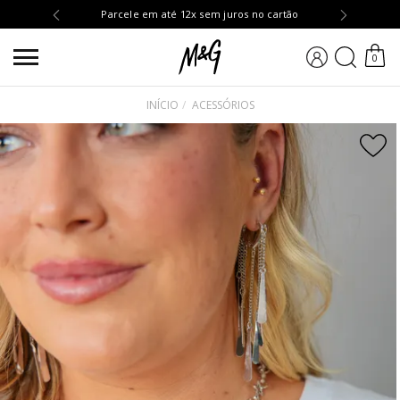
OMPRA10
Parcele em até 12x sem juros no cartão
BUSCA
0
INÍCIO
ACESSÓRIOS