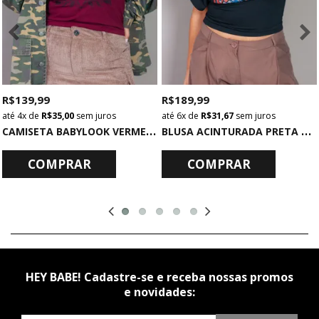
R$ 139,99
R$ 189,99
4x
de
R$ 35,00
sem juros
6x
de
R$ 31,67
sem juros
C
AMISETA BABYLOOK VERMELHA LOVE DREAMS
B
LUSA ACINTURADA PRETA PERMISSION
COMPRAR
COMPRAR
HEY BABE! Cadastre-se e receba nossas promos
e novidades: