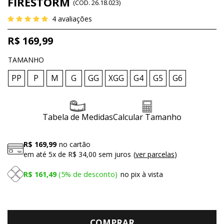
FIRESTORM
(
CÓD.
26.18.023
)
4
avaliações
R$ 169,99
TAMANHO
PP
P
M
G
GG
XGG
G4
G5
G6
Tabela de Medidas
Calcular Tamanho
R$ 169,99
no cartão
em até
5x
de
R$ 34,00
sem juros
ver parcelas
R$ 161,49
5%
de desconto
no pix à vista
COMPRAR