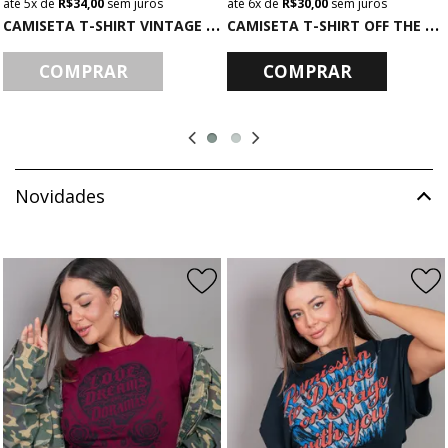
5x
de
R$ 34,00
sem juros
6x
de
R$ 30,00
sem juros
C
AMISETA T-SHIRT VINTAGE PRETA MOON LIGHT
C
AMISETA T-SHIRT OFF THE SHOULDER CHUMBO STAGE
COMPRAR
COMPRAR
Novidades