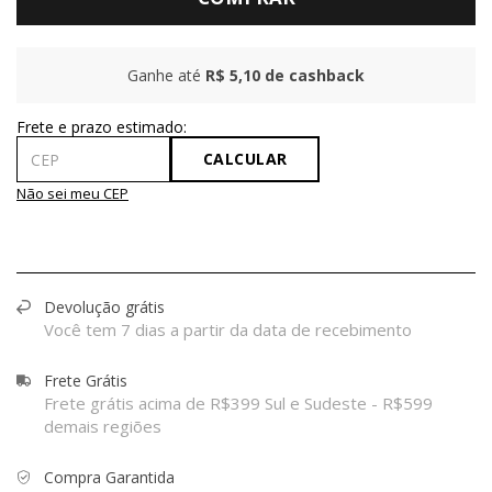
Ganhe até
R$ 5,10
de cashback
CALCULAR
Não sei meu CEP
Devolução grátis
Você tem 7 dias a partir da data de recebimento
Frete Grátis
Frete grátis acima de R$399 Sul e Sudeste - R$599
demais regiões
Compra Garantida