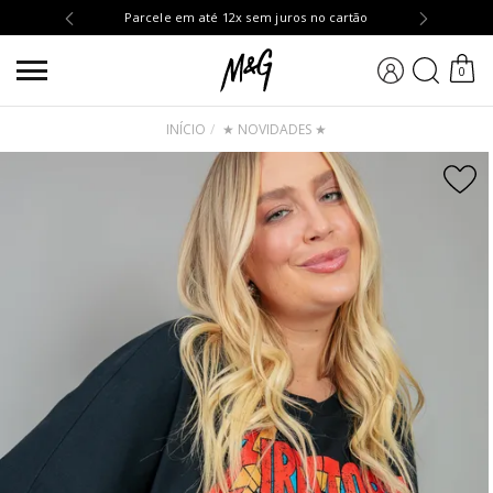
OMPRA10
Parcele em até 12x sem juros no cartão
BUSCA
0
INÍCIO
★ NOVIDADES ★