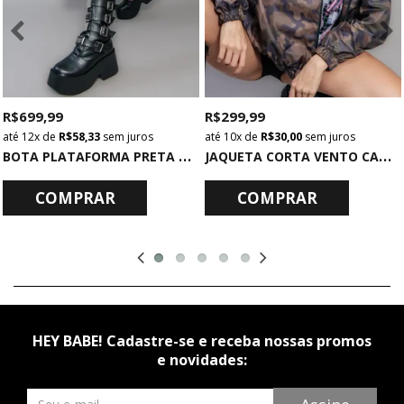
R$ 699,99
R$ 299,99
12x
de
R$ 58,33
sem juros
10x
de
R$ 30,00
sem juros
B
OTA PLATAFORMA PRETA COM METAIS
J
AQUETA CORTA VENTO CAMUFLADA
COMPRAR
COMPRAR
HEY BABE! Cadastre-se e receba nossas promos
e novidades:
Newsletter