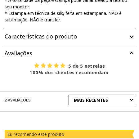
* A tonalidade da peça/estampa pode variar devido à tela do
seu monitor.
* Estampa em técnica de silk, feita em estamparia. NÃO é
sublimação. NÃO é transfer.
Características do produto
Avaliações
5 de 5 estrelas
100% dos clientes recomendam
ORDENAR
2
AVALIAÇÕES
AVALIAÇÕES
POR
Eu recomendo este produto