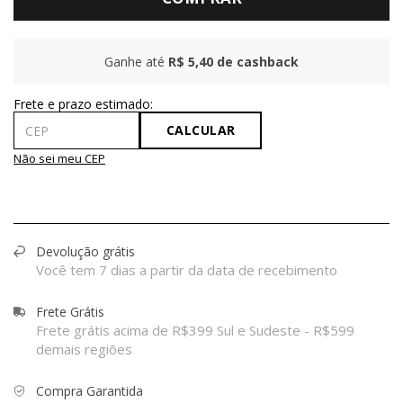
Ganhe até
R$ 5,40
de cashback
CALCULAR
Não sei meu CEP
Devolução grátis
Você tem 7 dias a partir da data de recebimento
Frete Grátis
Frete grátis acima de R$399 Sul e Sudeste - R$599
demais regiões
Compra Garantida