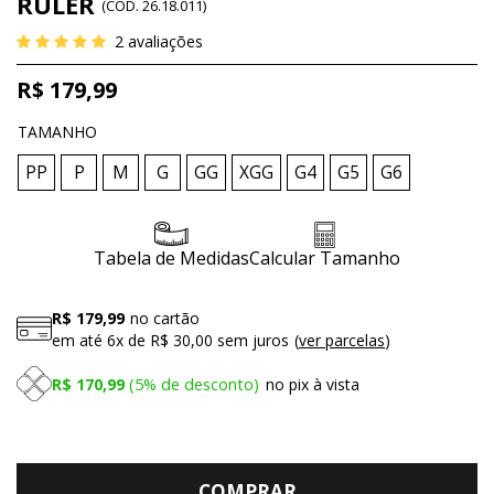
RULER
(
CÓD.
26.18.011
)
2
avaliações
R$ 179,99
TAMANHO
PP
P
M
G
GG
XGG
G4
G5
G6
Tabela de Medidas
Calcular Tamanho
R$ 179,99
no cartão
em até
6x
de
R$ 30,00
sem juros
ver parcelas
R$ 170,99
5%
de desconto
no pix à vista
COMPRAR