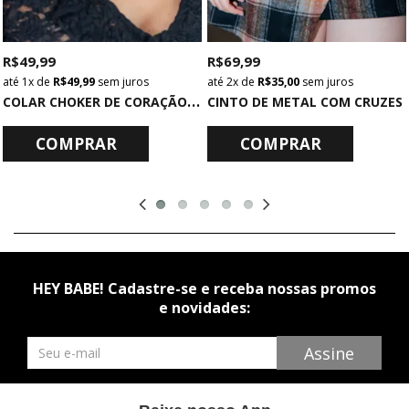
R$ 49,99
R$ 69,99
1x
de
R$ 49,99
sem juros
2x
de
R$ 35,00
sem juros
C
OLAR CHOKER DE CORAÇÃO PRATA
CINTO DE METAL COM CRUZES
COMPRAR
COMPRAR
HEY BABE! Cadastre-se e receba nossas promos
e novidades:
Newsletter
Assine