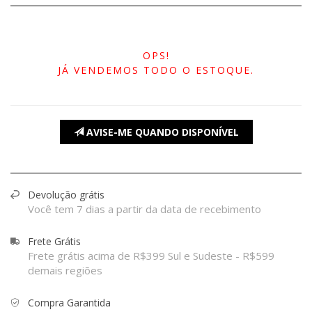
OPS!
JÁ VENDEMOS TODO O ESTOQUE.
AVISE-ME QUANDO DISPONÍVEL
Devolução grátis
Você tem 7 dias a partir da data de recebimento
Frete Grátis
Frete grátis acima de R$399 Sul e Sudeste - R$599
demais regiões
Compra Garantida