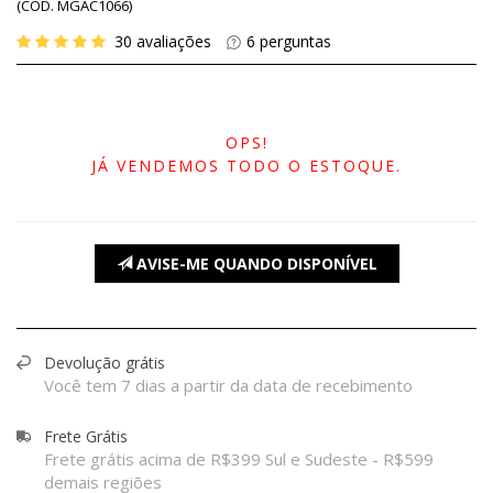
(
CÓD.
MGAC1066
)
30
avaliações
6
perguntas
OPS!
JÁ VENDEMOS TODO O ESTOQUE.
AVISE-ME QUANDO DISPONÍVEL
Devolução grátis
Você tem 7 dias a partir da data de recebimento
Frete Grátis
Frete grátis acima de R$399 Sul e Sudeste - R$599
demais regiões