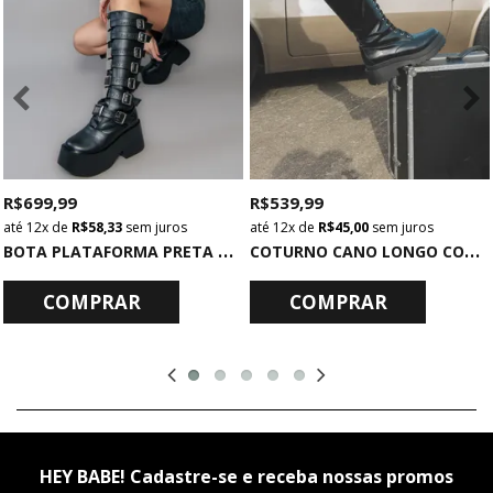
R$ 699,99
R$ 539,99
12x
de
R$ 58,33
sem juros
12x
de
R$ 45,00
sem juros
B
OTA PLATAFORMA PRETA COM METAIS
C
OTURNO CANO LONGO COM CADARÇO PRETO
COMPRAR
COMPRAR
HEY BABE! Cadastre-se e receba nossas promos