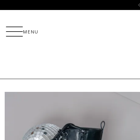
ão
10% OFF no PIX!
MENU