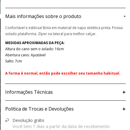
-
Mais informações sobre o produto
Confortável e estilosa! Bota em material de napa sintética preta. Possui
solado plataforma. Zíper na lateral para melhor calçar.
MEDIDAS APROXIMADAS DA PEÇA:
Altura do cano sem o solado: 16cm
Abertura cano: Ajustável
Salto: 7cm
A forma é normal, então pode escolher seu tamanho habitual.
+
Informações Técnicas
+
Política de Trocas e Devoluções
Devolução grátis
Você tem 7 dias a partir da data de recebimento