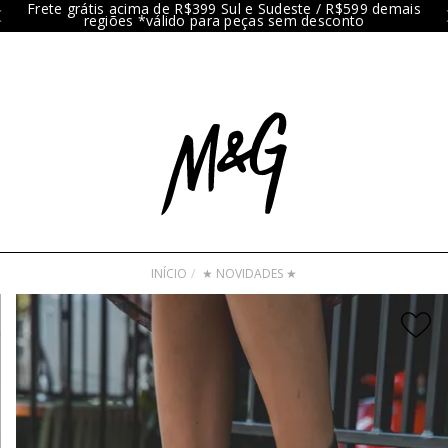
Frete grátis acima de R$399 Sul e Sudeste / R$599 demais
regiões *válido para peças sem desconto
INÍCIO
★ NOVIDADES ★