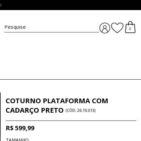
Troca simples e grátis :)
clique aqui
BUSCA
0
COTURNO PLATAFORMA COM
CADARÇO PRETO
(
CÓD.
26.16.013
)
R$ 599,99
TAMANHO