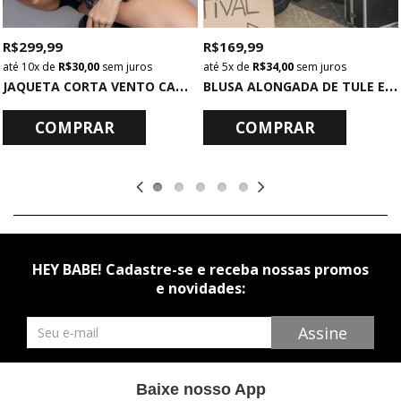
R$ 299,99
R$ 169,99
10x
de
R$ 30,00
sem juros
5x
de
R$ 34,00
sem juros
J
AQUETA CORTA VENTO CAMUFLADA
B
LUSA ALONGADA DE TULE ESTAMPADO
COMPRAR
COMPRAR
HEY BABE! Cadastre-se e receba nossas promos
e novidades:
Newsletter
Assine
Baixe nosso App