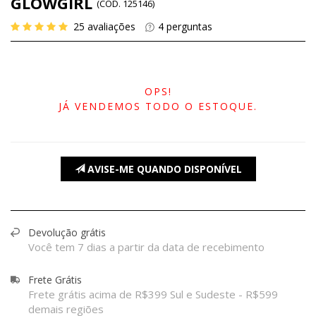
GLOWGIRL
(
CÓD.
125146
)
25
avaliações
4
perguntas
OPS!
JÁ VENDEMOS TODO O ESTOQUE.
AVISE-ME QUANDO DISPONÍVEL
Devolução grátis
Você tem 7 dias a partir da data de recebimento
Frete Grátis
Frete grátis acima de R$399 Sul e Sudeste - R$599
demais regiões