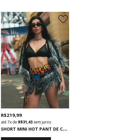
R$ 219,99
7x
de
R$ 31,43
sem juros
S
HORT MINI HOT PANT DE COTTON PRETO COM FRANJAS GLOWGIRL