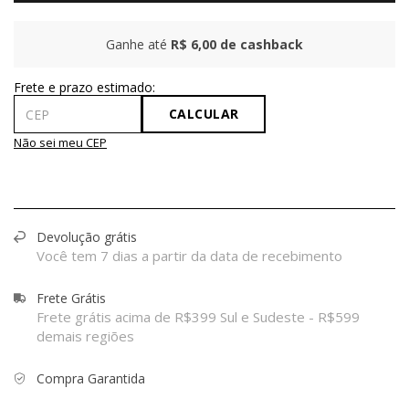
Ganhe até
R$ 6,00
de cashback
CALCULAR
Não sei meu CEP
Devolução grátis
Você tem 7 dias a partir da data de recebimento
Frete Grátis
Frete grátis acima de R$399 Sul e Sudeste - R$599
demais regiões
Compra Garantida