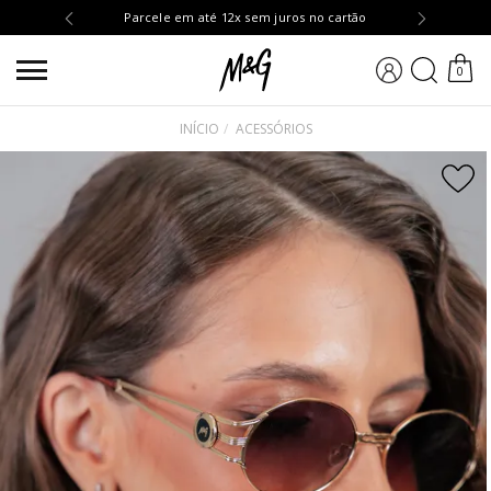
OMPRA10
Parcele em até 12x sem juros no cartão
BUSCA
0
INÍCIO
ACESSÓRIOS