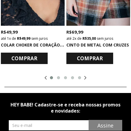
R$ 49,99
R$ 69,99
1x
de
R$ 49,99
sem juros
2x
de
R$ 35,00
sem juros
C
OLAR CHOKER DE CORAÇÃO PRATA
CINTO DE METAL COM CRUZES
COMPRAR
COMPRAR
HEY BABE! Cadastre-se e receba nossas promos
e novidades:
Newsletter
Assine