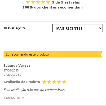
5 de 5 estrelas
100% dos clientes recomendam
ORDENAR
18
AVALIAÇÕES
AVALIAÇÕES
POR
Eu recomendo este produto
Eduarda Vargas
27/05/2025
Chapecó /
SC
Avaliação do Produto
Esta avaliação não possui comentários.
TAMANHO:
P