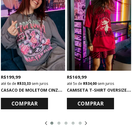
R$ 199,99
R$ 169,99
6x
de
R$ 33,33
sem juros
5x
de
R$ 34,00
sem juros
C
ASACO DE MOLETOM CINZA K-POP LOVER
C
AMISETA T-SHIRT OVERSIZED VERMELHA EUPHORIA
COMPRAR
COMPRAR