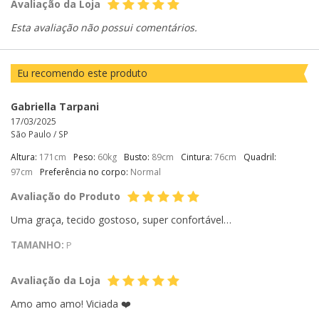
Avaliação da Loja
Esta avaliação não possui comentários.
Eu recomendo este produto
Gabriella Tarpani
17/03/2025
São Paulo /
SP
Altura:
171cm
Peso:
60kg
Busto:
89cm
Cintura:
76cm
Quadril:
97cm
Preferência no corpo:
Normal
Avaliação do Produto
Uma graça, tecido gostoso, super confortável…
TAMANHO:
P
Avaliação da Loja
Amo amo amo! Viciada ❤️