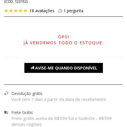
(
CÓD.
123152
)
18
avaliações
1
pergunta
OPS!
JÁ VENDEMOS TODO O ESTOQUE.
AVISE-ME QUANDO DISPONÍVEL
Devolução grátis
Você tem 7 dias a partir da data de recebimento
Frete Grátis
Frete grátis acima de R$399 Sul e Sudeste - R$599
demais regiões