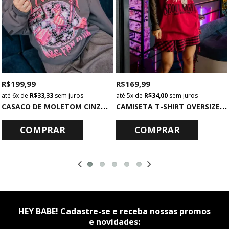
R$ 199,99
R$ 169,99
6x
de
R$ 33,33
sem juros
5x
de
R$ 34,00
sem juros
C
ASACO DE MOLETOM CINZA K-POP LOVER
C
AMISETA T-SHIRT OVERSIZED VERMELHA EUPHORIA
COMPRAR
COMPRAR
HEY BABE! Cadastre-se e receba nossas promos
e novidades: