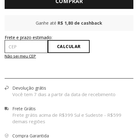
COMPRAR
Ganhe até
R$ 1,80
de cashback
CALCULAR
Não sei meu CEP
Devolução grátis
Você tem 7 dias a partir da data de recebimento
Frete Grátis
Frete grátis acima de R$399 Sul e Sudeste - R$599
demais regiões
Compra Garantida