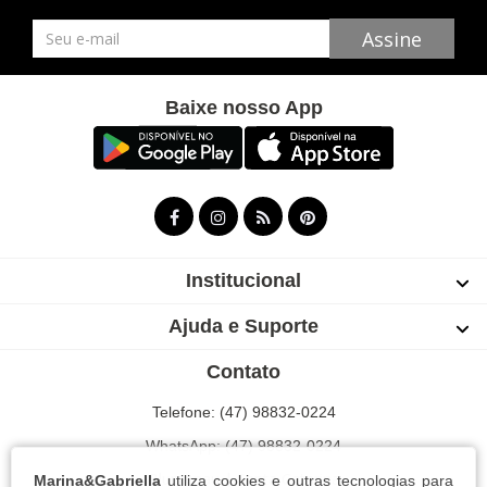
Newsletter
Assine
Baixe nosso App
Institucional
Ajuda e Suporte
Contato
Telefone: (47) 98832-0224
WhatsApp: (47) 98832-0224
Blumenau | Santa Catarina
Marina&Gabriella
utiliza cookies e outras tecnologias para