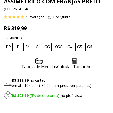
ASSIMÉTRICO COM FRANJAS PRETO
(
CÓD.
26.04.004
)
1
avaliação
1
pergunta
R$ 319,99
TAMANHO
PP
P
M
G
GG
XGG
G4
G5
G6
Tabela de Medidas
Calcular Tamanho
R$ 319,99
no cartão
em até
10x
de
R$ 32,00
sem juros
ver parcelas
R$ 303,99
5%
de desconto
no pix à vista