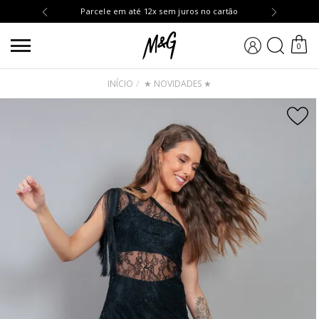
OMPRA10
Parcele em até 12x sem juros no cartão
BUSCA
0
INÍCIO
★ NOVIDADES ★