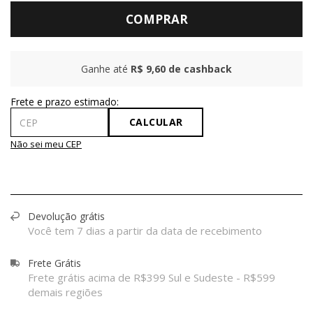
COMPRAR
Ganhe até
R$ 9,60
de cashback
CALCULAR
Não sei meu CEP
Devolução grátis
Você tem 7 dias a partir da data de recebimento
Frete Grátis
Frete grátis acima de R$399 Sul e Sudeste - R$599
demais regiões