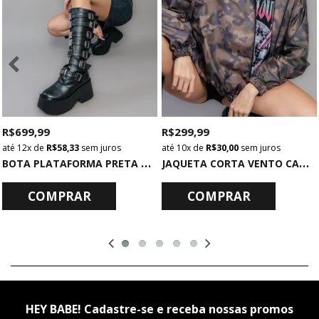
R$ 699,99
R$ 299,99
12x
de
R$ 58,33
sem juros
10x
de
R$ 30,00
sem juros
B
OTA PLATAFORMA PRETA COM METAIS
J
AQUETA CORTA VENTO CAMUFLADA
COMPRAR
COMPRAR
HEY BABE! Cadastre-se e receba nossas promos